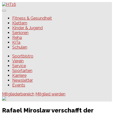
Skip
to
content
HT16
Fitness & Gesundheit
Klettern
Kinder & Jugend
Senioren
Reha
KiTa
Schulen
Sportbistro
Verein
Service
Sportarten
Karriere
Newsletter
Events
Mitgliederbereich
Mitglied werden
Rafael Miroslaw verschafft der