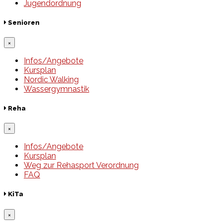
Jugendordnung
Senioren
×
Infos/Angebote
Kursplan
Nordic Walking
Wassergymnastik
Reha
×
Infos/Angebote
Kursplan
Weg zur Rehasport Verordnung
FAQ
KiTa
×