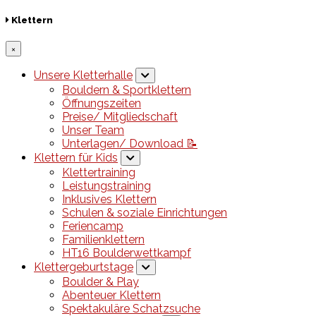
Klettern
×
Unsere Kletterhalle
Bouldern & Sportklettern
Öffnungszeiten
Preise/ Mitgliedschaft
Unser Team
Unterlagen/ Download 📝
Klettern für Kids
Klettertraining
Leistungstraining
Inklusives Klettern
Schulen & soziale Einrichtungen
Feriencamp
Familienklettern
HT16 Boulderwettkampf
Klettergeburtstage
Boulder & Play
Abenteuer Klettern
Spektakuläre Schatzsuche