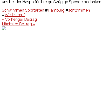
uns bei der Haspa für ihre großzügige Spende bedanken.
Schwimmen
Sportarten
#
Hamburg
#
schwimmen
#
Wettkampf
Beitragsnavigation
« Vorheriger Beitrag
Nächster Beitrag »
Events
Unsere Events
Kinderolympiade
HT16 Sommerfest
Tag der offenen Tür – Klettern
Ferien Klettercamps
Hammer Lauf 2026
Kekse backen in der HT16
Basteln
HT16 Sportgala
Sportarten
Alle Sportarten