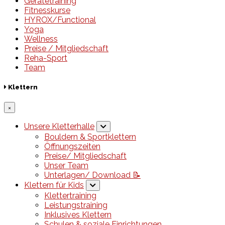
Gerätetraining
Fitnesskurse
HYROX/Functional
Yoga
Wellness
Preise / Mitgliedschaft
Reha-Sport
Team
Klettern
×
Unsere Kletterhalle
Bouldern & Sportklettern
Öffnungszeiten
Preise/ Mitgliedschaft
Unser Team
Unterlagen/ Download 📝
Klettern für Kids
Klettertraining
Leistungstraining
Inklusives Klettern
Schulen & soziale Einrichtungen