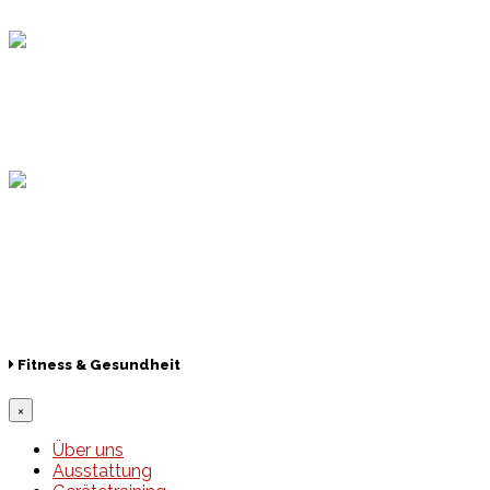
Hamburger Sportbund
Lotto
© 2026 Hamburger Turnerschaft von 1816
Fitness & Gesundheit
×
Über uns
Ausstattung