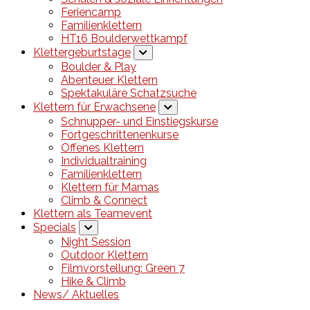
Feriencamp
Familienklettern
HT16 Boulderwettkampf
Klettergeburtstage
Boulder & Play
Abenteuer Klettern
Spektakuläre Schatzsuche
Klettern für Erwachsene
Schnupper- und Einstiegskurse
Fortgeschrittenenkurse
Offenes Klettern
Individualtraining
Familienklettern
Klettern für Mamas
Climb & Connect
Klettern als Teamevent
Specials
Night Session
Outdoor Klettern
Filmvorstellung: Green 7
Hike & Climb
News/ Aktuelles