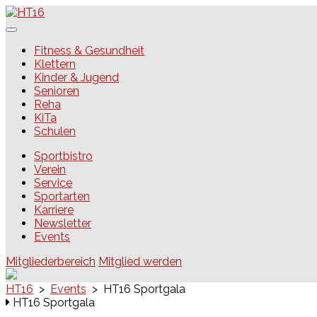
Skip
to
content
HT16
Fitness & Gesundheit
Klettern
Kinder & Jugend
Senioren
Reha
KiTa
Schulen
Sportbistro
Verein
Service
Sportarten
Karriere
Newsletter
Events
Mitgliederbereich
Mitglied werden
HT16
>
Events
>
HT16 Sportgala
HT16 Sportgala