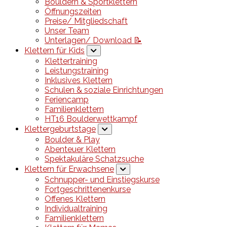
Bouldern & Sportklettern
Öffnungszeiten
Preise/ Mitgliedschaft
Unser Team
Unterlagen/ Download 📝
Klettern für Kids
Klettertraining
Leistungstraining
Inklusives Klettern
Schulen & soziale Einrichtungen
Feriencamp
Familienklettern
HT16 Boulderwettkampf
Klettergeburtstage
Boulder & Play
Abenteuer Klettern
Spektakuläre Schatzsuche
Klettern für Erwachsene
Schnupper- und Einstiegskurse
Fortgeschrittenenkurse
Offenes Klettern
Individualtraining
Familienklettern