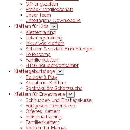
Öffnungszeiten
Preise/ Mitgliedschaft
Unser Team
Unterlagen/ Download 📝
Klettern für Kids
Klettertraining
Leistungstraining
Inklusives Klettern
Schulen & soziale Einrichtungen
Feriencamp
Familienklettern
HT16 Boulderwettkampf
Klettergeburtstage
Boulder & Play
Abenteuer Klettern
Spektakuläre Schatzsuche
Klettern für Erwachsene
Schnupper- und Einstiegskurse
Fortgeschrittenenkurse
Offenes Klettern
Individualtraining
Familienklettern
Klettern für Mamas