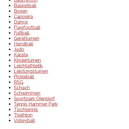
Badminton
Basketball
Boxen
Capoeira
Dance
Flagfootball
Fußball
Gerätturnen
Handball
Judo
Karate
Kinderturnen
Leichtathletik
Leistungsturnen
Pickleball
RSG
Schach
Schwimmen
Sportpark Öjendorf
Tennis Hammer Park
Tischtennis
Triathlon
Volleyball