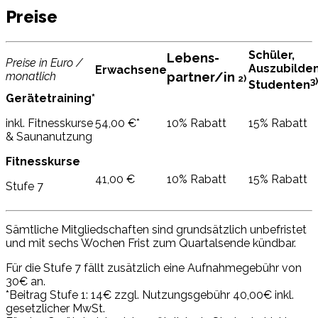
Preise
Schüler,
Lebens-
P
reise
in Euro /
Auszubilde
Erwachsene
monatlich
partner/in
2)
3)
Studenten
Gerätetraining*
inkl. Fitnesskurse
54,00 €*
10% Rabatt
15% Rabatt
& Saunanutzung
Fitnesskurse
41,00 €
10% Rabatt
15% Rabatt
Stufe 7
Sämtliche Mitgliedschaften sind grundsätzlich unbefristet
und mit sechs Wochen Frist zum Quartalsende kündbar.
Für die Stufe 7 fällt zusätzlich eine Aufnahmegebühr von
30€ an.
*Beitrag Stufe 1: 14€ zzgl. Nutzungsgebühr 40,00€ inkl.
gesetzlicher MwSt.