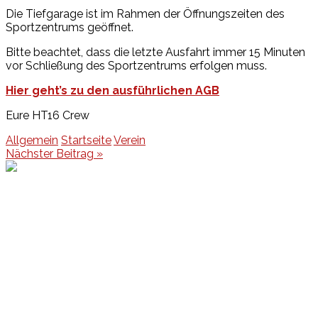
Die Tiefgarage ist im Rahmen der Öffnungszeiten des
Sportzentrums geöffnet.
Bitte beachtet, dass die letzte Ausfahrt immer 15 Minuten
vor Schließung des Sportzentrums erfolgen muss.
Hier geht’s zu den ausführlichen AGB
Eure HT16 Crew
Allgemein
Startseite
Verein
Beitragsnavigation
Nächster Beitrag »
Events
Unsere Events
Kinderolympiade
HT16 Sommerfest
Tag der offenen Tür – Klettern
Ferien Klettercamps
Hammer Lauf 2026
Kekse backen in der HT16
Basteln