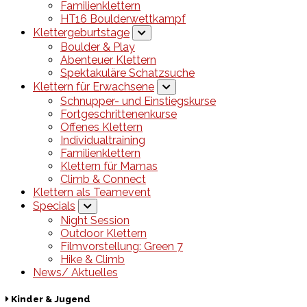
Familienklettern
HT16 Boulderwettkampf
Klettergeburtstage
Boulder & Play
Abenteuer Klettern
Spektakuläre Schatzsuche
Klettern für Erwachsene
Schnupper- und Einstiegskurse
Fortgeschrittenenkurse
Offenes Klettern
Individualtraining
Familienklettern
Klettern für Mamas
Climb & Connect
Klettern als Teamevent
Specials
Night Session
Outdoor Klettern
Filmvorstellung: Green 7
Hike & Climb
News/ Aktuelles
Kinder & Jugend