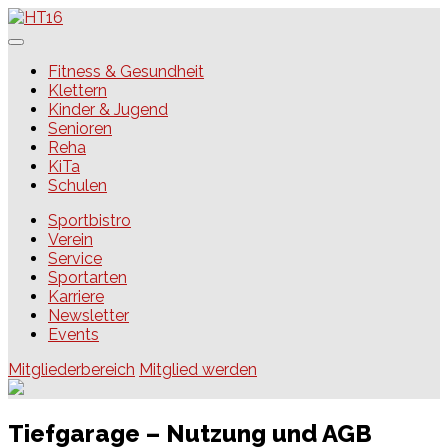
Skip
to
content
HT16
Fitness & Gesundheit
Klettern
Kinder & Jugend
Senioren
Reha
KiTa
Schulen
Sportbistro
Verein
Service
Sportarten
Karriere
Newsletter
Events
Mitgliederbereich
Mitglied werden
Tiefgarage – Nutzung und AGB