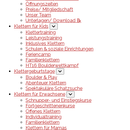
Öffnungszeiten
Preise/ Mitgliedschaft
Unser Team
Unterlagen/ Download 📝
Klettern für Kids
Klettertraining
Leistungstraining
Inklusives Klettern
Schulen & soziale Einrichtungen
Feriencamp
Familienklettern
HT16 Boulderwettkampf
Klettergeburtstage
Boulder & Play
Abenteuer Klettern
Spektakuläre Schatzsuche
Klettern für Erwachsene
Schnupper- und Einstiegskurse
Fortgeschrittenenkurse
Offenes Klettern
Individualtraining
Familienklettern
Klettern für Mamas