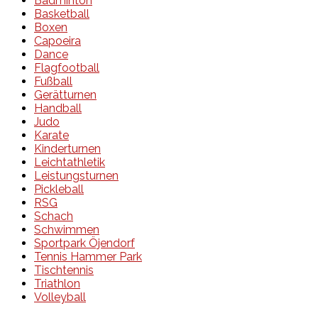
Badminton
Basketball
Boxen
Capoeira
Dance
Flagfootball
Fußball
Gerätturnen
Handball
Judo
Karate
Kinderturnen
Leichtathletik
Leistungsturnen
Pickleball
RSG
Schach
Schwimmen
Sportpark Öjendorf
Tennis Hammer Park
Tischtennis
Triathlon
Volleyball