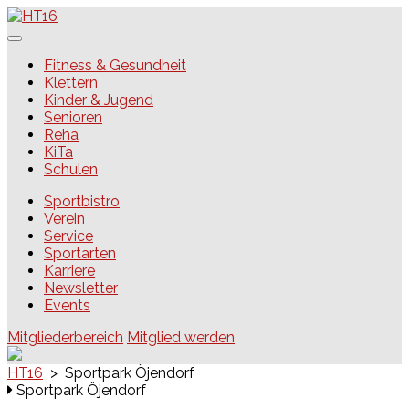
Skip
to
content
HT16
Fitness & Gesundheit
Klettern
Kinder & Jugend
Senioren
Reha
KiTa
Schulen
Sportbistro
Verein
Service
Sportarten
Karriere
Newsletter
Events
Mitgliederbereich
Mitglied werden
HT16
>
Sportpark Öjendorf
Sportpark Öjendorf