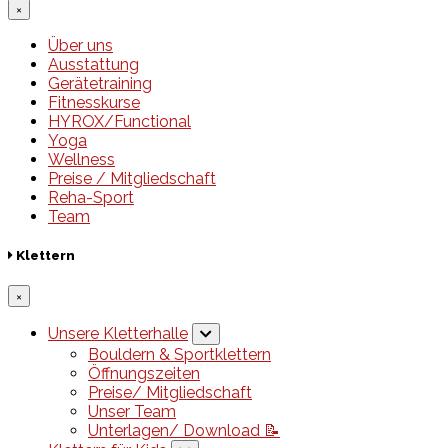
×
Über uns
Ausstattung
Gerätetraining
Fitnesskurse
HYROX/Functional
Yoga
Wellness
Preise / Mitgliedschaft
Reha-Sport
Team
Klettern
×
Unsere Kletterhalle
Bouldern & Sportklettern
Öffnungszeiten
Preise/ Mitgliedschaft
Unser Team
Unterlagen/ Download 📝