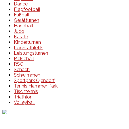
Dance
Flagfootball
Fußball
Gerätturnen
Handball
Judo
Karate
Kinderturnen
Leichtathletik
Leistungsturnen
Pickleball
RSG
Schach
Schwimmen
Sportpark Öjendorf
Tennis Hammer Park
Tischtennis
Triathlon
Volleyball
Events