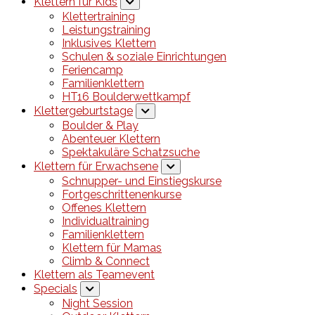
Klettern für Kids
Klettertraining
Leistungstraining
Inklusives Klettern
Schulen & soziale Einrichtungen
Feriencamp
Familienklettern
HT16 Boulderwettkampf
Klettergeburtstage
Boulder & Play
Abenteuer Klettern
Spektakuläre Schatzsuche
Klettern für Erwachsene
Schnupper- und Einstiegskurse
Fortgeschrittenenkurse
Offenes Klettern
Individualtraining
Familienklettern
Klettern für Mamas
Climb & Connect
Klettern als Teamevent
Specials
Night Session