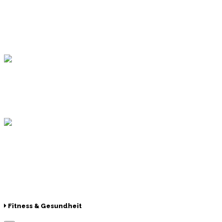
Topsport
Hamburger Sportbund
Lotto
© 2026 Hamburger Turnerschaft von 1816
Fitness & Gesundheit