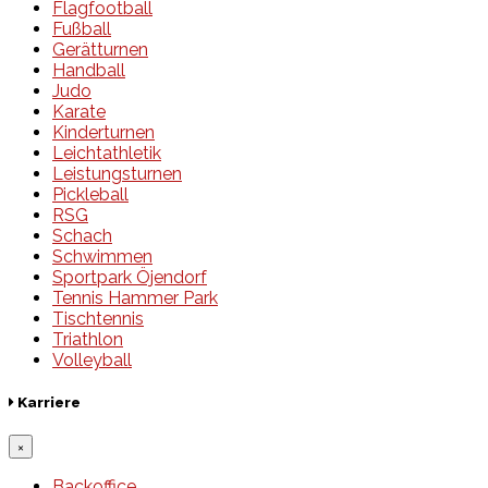
Flagfootball
Fußball
Gerätturnen
Handball
Judo
Karate
Kinderturnen
Leichtathletik
Leistungsturnen
Pickleball
RSG
Schach
Schwimmen
Sportpark Öjendorf
Tennis Hammer Park
Tischtennis
Triathlon
Volleyball
Karriere
×
Backoffice