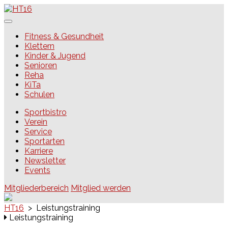
Skip
to
content
HT16
Fitness & Gesundheit
Klettern
Kinder & Jugend
Senioren
Reha
KiTa
Schulen
Sportbistro
Verein
Service
Sportarten
Karriere
Newsletter
Events
Mitgliederbereich
Mitglied werden
HT16
>
Leistungstraining
Leistungstraining