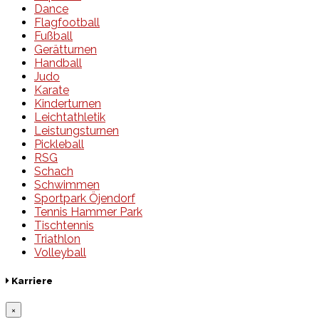
Dance
Flagfootball
Fußball
Gerätturnen
Handball
Judo
Karate
Kinderturnen
Leichtathletik
Leistungsturnen
Pickleball
RSG
Schach
Schwimmen
Sportpark Öjendorf
Tennis Hammer Park
Tischtennis
Triathlon
Volleyball
Karriere
×