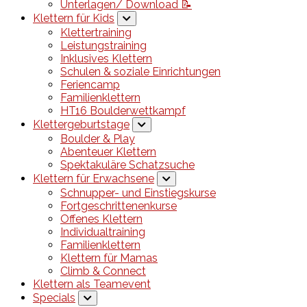
Unterlagen/ Download 📝
Klettern für Kids
Klettertraining
Leistungstraining
Inklusives Klettern
Schulen & soziale Einrichtungen
Feriencamp
Familienklettern
HT16 Boulderwettkampf
Klettergeburtstage
Boulder & Play
Abenteuer Klettern
Spektakuläre Schatzsuche
Klettern für Erwachsene
Schnupper- und Einstiegskurse
Fortgeschrittenenkurse
Offenes Klettern
Individualtraining
Familienklettern
Klettern für Mamas
Climb & Connect
Klettern als Teamevent
Specials