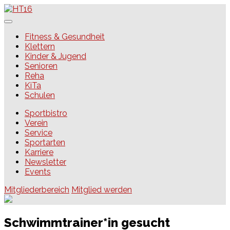
Skip
to
content
HT16
Fitness & Gesundheit
Klettern
Kinder & Jugend
Senioren
Reha
KiTa
Schulen
Sportbistro
Verein
Service
Sportarten
Karriere
Newsletter
Events
Mitgliederbereich
Mitglied werden
Schwimmtrainer*in gesucht