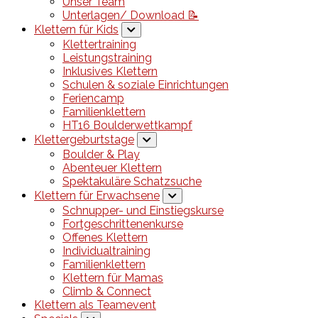
Unser Team
Unterlagen/ Download 📝
Klettern für Kids
Klettertraining
Leistungstraining
Inklusives Klettern
Schulen & soziale Einrichtungen
Feriencamp
Familienklettern
HT16 Boulderwettkampf
Klettergeburtstage
Boulder & Play
Abenteuer Klettern
Spektakuläre Schatzsuche
Klettern für Erwachsene
Schnupper- und Einstiegskurse
Fortgeschrittenenkurse
Offenes Klettern
Individualtraining
Familienklettern
Klettern für Mamas
Climb & Connect
Klettern als Teamevent