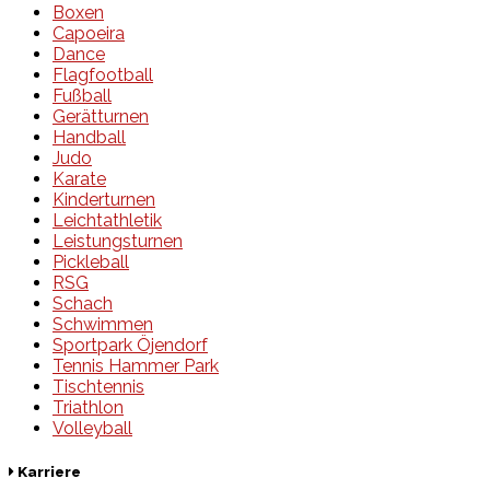
Boxen
Capoeira
Dance
Flagfootball
Fußball
Gerätturnen
Handball
Judo
Karate
Kinderturnen
Leichtathletik
Leistungsturnen
Pickleball
RSG
Schach
Schwimmen
Sportpark Öjendorf
Tennis Hammer Park
Tischtennis
Triathlon
Volleyball
Karriere