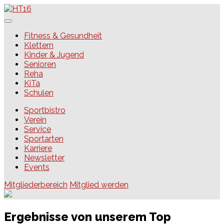
Skip
to
content
HT16
Fitness & Gesundheit
Klettern
Kinder & Jugend
Senioren
Reha
KiTa
Schulen
Sportbistro
Verein
Service
Sportarten
Karriere
Newsletter
Events
Mitgliederbereich
Mitglied werden
Ergebnisse von unserem Top