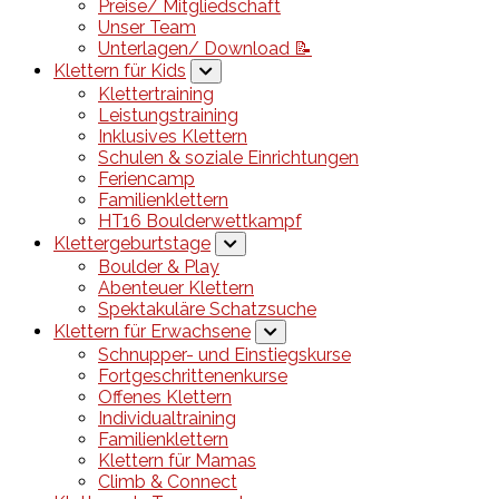
Preise/ Mitgliedschaft
Unser Team
Unterlagen/ Download 📝
Klettern für Kids
Klettertraining
Leistungstraining
Inklusives Klettern
Schulen & soziale Einrichtungen
Feriencamp
Familienklettern
HT16 Boulderwettkampf
Klettergeburtstage
Boulder & Play
Abenteuer Klettern
Spektakuläre Schatzsuche
Klettern für Erwachsene
Schnupper- und Einstiegskurse
Fortgeschrittenenkurse
Offenes Klettern
Individualtraining
Familienklettern
Klettern für Mamas
Climb & Connect