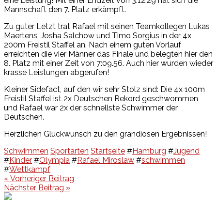
eine Leistung! Mit einer Endzeit von 3:12,29 hat sich die
Mannschaft den 7. Platz erkämpft.
Zu guter Letzt trat Rafael mit seinen Teamkollegen Lukas
Maertens, Josha Salchow und Timo Sorgius in der 4x
200m Freistil Staffel an. Nach einem guten Vorlauf
erreichten die vier Männer das Finale und belegten hier den
8. Platz mit einer Zeit von 7:09.56. Auch hier wurden wieder
krasse Leistungen abgerufen!
Kleiner Sidefact, auf den wir sehr Stolz sind: Die 4x 100m
Freistil Staffel ist 2x Deutschen Rekord geschwommen
und Rafael war 2x der schnellste Schwimmer der
Deutschen.
Herzlichen Glückwunsch zu den grandiosen Ergebnissen!
Schwimmen
Sportarten
Startseite
#
Hamburg
#
Jugend
#
Kinder
#
Olympia
#
Rafael Miroslaw
#
schwimmen
#
Wettkampf
Beitragsnavigation
« Vorheriger Beitrag
Nächster Beitrag »
Events