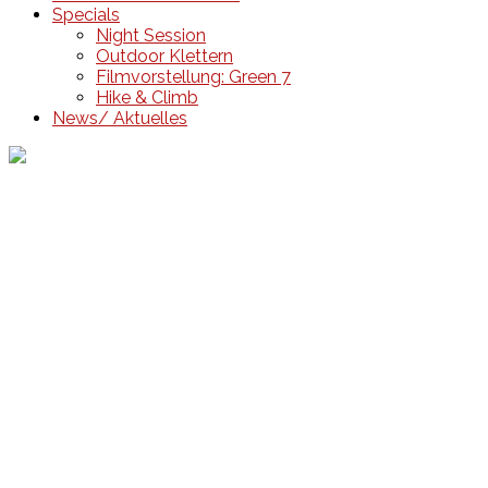
Specials
Night Session
Outdoor Klettern
Filmvorstellung: Green 7
Hike & Climb
News/ Aktuelles
Events
Unsere Events
Kinderolympiade
HT16 Sommerfest
Tag der offenen Tür – Klettern
Ferien Klettercamps
Hammer Lauf 2026
Kekse backen in der HT16
Basteln
HT16 Sportgala
Sportarten