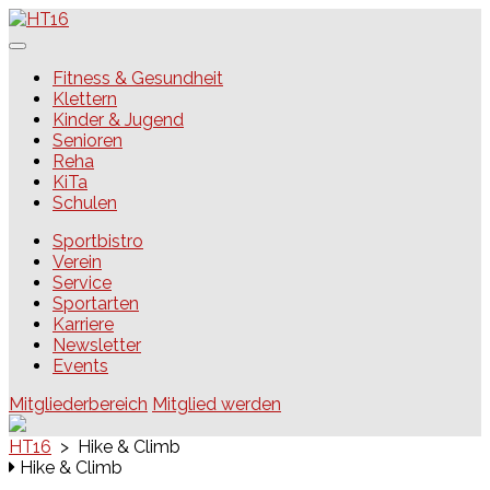
Skip
to
content
HT16
Fitness & Gesundheit
Klettern
Kinder & Jugend
Senioren
Reha
KiTa
Schulen
Sportbistro
Verein
Service
Sportarten
Karriere
Newsletter
Events
Mitgliederbereich
Mitglied werden
HT16
>
Hike & Climb
Hike & Climb