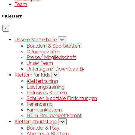
Team
Klettern
×
Unsere Kletterhalle
Bouldern & Sportklettern
Öffnungszeiten
Preise/ Mitgliedschaft
Unser Team
Unterlagen/ Download 📝
Klettern für Kids
Klettertraining
Leistungstraining
Inklusives Klettern
Schulen & soziale Einrichtungen
Feriencamp
Familienklettern
HT16 Boulderwettkampf
Klettergeburtstage
Boulder & Play
Abenteuer Klettern