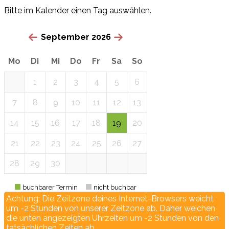
Bitte im Kalender einen Tag auswählen.
September 2026
Mo
Di
Mi
Do
Fr
Sa
So
1
2
3
4
5
6
7
8
9
10
11
12
13
14
15
16
17
18
19
20
21
22
23
24
25
26
27
28
29
30
buchbarer Termin
nicht buchbar
Achtung: Die Zeitzone deines Internet-Browsers weicht
um -2 Stunden von unserer Zeitzone ab. Daher weichen
die unten angezeigten Uhrzeiten um -2 Stunden von den
tatsächlichen Zeiten ab.