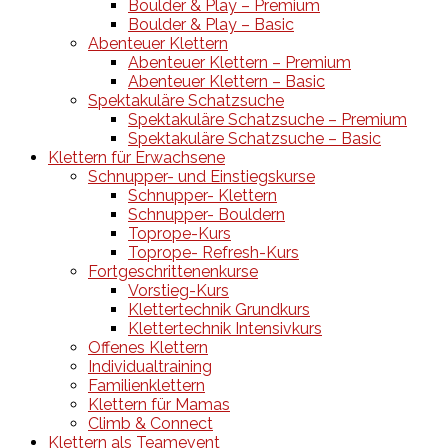
Boulder & Play – Premium
Boulder & Play – Basic
Abenteuer Klettern
Abenteuer Klettern – Premium
Abenteuer Klettern – Basic
Spektakuläre Schatzsuche
Spektakuläre Schatzsuche – Premium
Spektakuläre Schatzsuche – Basic
Klettern für Erwachsene
Schnupper- und Einstiegskurse
Schnupper- Klettern
Schnupper- Bouldern
Toprope-Kurs
Toprope- Refresh-Kurs
Fortgeschrittenenkurse
Vorstieg-Kurs
Klettertechnik Grundkurs
Klettertechnik Intensivkurs
Offenes Klettern
Individualtraining
Familienklettern
Klettern für Mamas
Climb & Connect
Klettern als Teamevent