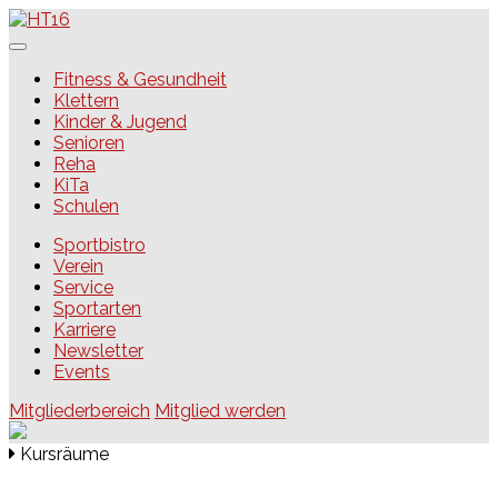
Skip
to
content
HT16
Fitness & Gesundheit
Klettern
Kinder & Jugend
Senioren
Reha
KiTa
Schulen
Sportbistro
Verein
Service
Sportarten
Karriere
Newsletter
Events
Mitgliederbereich
Mitglied werden
Kursräume