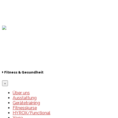
Hamburger Sportbund
Lotto
© 2026 Hamburger Turnerschaft von 1816
Fitness & Gesundheit
×
Über uns
Ausstattung
Gerätetraining
Fitnesskurse
HYROX/Functional
Yoga