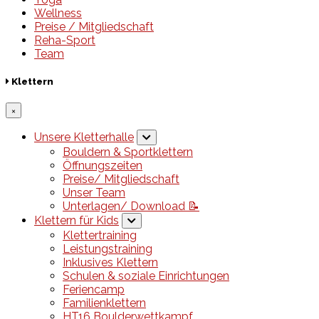
Wellness
Preise / Mitgliedschaft
Reha-Sport
Team
Klettern
×
Unsere Kletterhalle
Bouldern & Sportklettern
Öffnungszeiten
Preise/ Mitgliedschaft
Unser Team
Unterlagen/ Download 📝
Klettern für Kids
Klettertraining
Leistungstraining
Inklusives Klettern
Schulen & soziale Einrichtungen
Feriencamp
Familienklettern
HT16 Boulderwettkampf