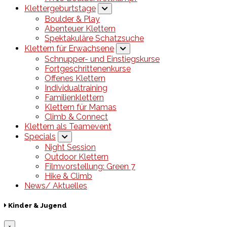
Klettergeburtstage
Boulder & Play
Abenteuer Klettern
Spektakuläre Schatzsuche
Klettern für Erwachsene
Schnupper- und Einstiegskurse
Fortgeschrittenenkurse
Offenes Klettern
Individualtraining
Familienklettern
Klettern für Mamas
Climb & Connect
Klettern als Teamevent
Specials
Night Session
Outdoor Klettern
Filmvorstellung: Green 7
Hike & Climb
News/ Aktuelles
Kinder & Jugend
×