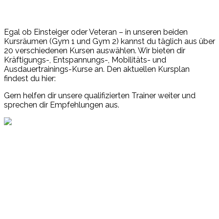
Egal ob Einsteiger oder Veteran – in unseren beiden
Kursräumen (Gym 1 und Gym 2) kannst du täglich aus über
20 verschiedenen Kursen auswählen. Wir bieten dir
Kräftigungs-, Entspannungs-, Mobilitäts- und
Ausdauertrainings-Kurse an. Den aktuellen Kursplan
findest du hier:
Gern helfen dir unsere qualifizierten Trainer weiter und
sprechen dir Empfehlungen aus.
Events
Unsere Events
Kinderolympiade
HT16 Sommerfest
Tag der offenen Tür – Klettern
Ferien Klettercamps
Hammer Lauf 2026
Kekse backen in der HT16