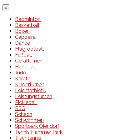
×
Badminton
Basketball
Boxen
Capoeira
Dance
Flagfootball
Fußball
Gerätturnen
Handball
Judo
Karate
Kinderturnen
Leichtathletik
Leistungsturnen
Pickleball
RSG
Schach
Schwimmen
Sportpark Öjendorf
Tennis Hammer Park
Tischtennis