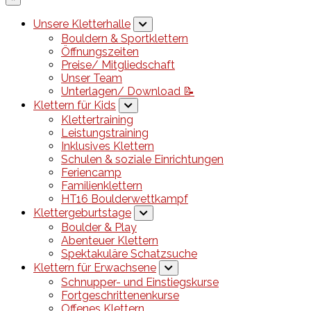
Unsere Kletterhalle
Bouldern & Sportklettern
Öffnungszeiten
Preise/ Mitgliedschaft
Unser Team
Unterlagen/ Download 📝
Klettern für Kids
Klettertraining
Leistungstraining
Inklusives Klettern
Schulen & soziale Einrichtungen
Feriencamp
Familienklettern
HT16 Boulderwettkampf
Klettergeburtstage
Boulder & Play
Abenteuer Klettern
Spektakuläre Schatzsuche
Klettern für Erwachsene
Schnupper- und Einstiegskurse
Fortgeschrittenenkurse
Offenes Klettern