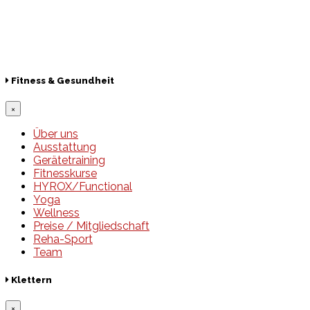
Lotto
© 2026 Hamburger Turnerschaft von 1816
Fitness & Gesundheit
×
Über uns
Ausstattung
Gerätetraining
Fitnesskurse
HYROX/Functional
Yoga
Wellness
Preise / Mitgliedschaft
Reha-Sport
Team
Klettern
×