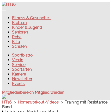
Skip
to
content
HT16
Fitness & Gesundheit
Klettern
Kinder & Jugend
Senioren
Reha
KiTa
Schulen
Sportbistro
Verein
Service
Sportarten
Karriere
Newsletter
Events
Mitgliederbereich
Mitglied werden
HT16
>
Homeworkout-Videos
>
Training mit Resistance
Band
Training mit Resistance Band