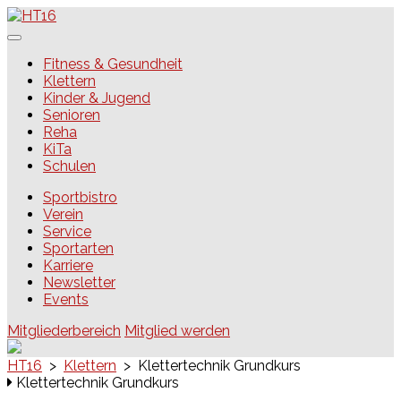
Skip
to
content
HT16
Fitness & Gesundheit
Klettern
Kinder & Jugend
Senioren
Reha
KiTa
Schulen
Sportbistro
Verein
Service
Sportarten
Karriere
Newsletter
Events
Mitgliederbereich
Mitglied werden
HT16
>
Klettern
>
Klettertechnik Grundkurs
Klettertechnik Grundkurs