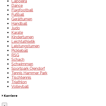
Capoeira
Dance
Flagfootball
Fußball
Gerätturnen
Handball
Judo
Karate
Kinderturnen
Leichtathletik
Leistungsturnen
Pickleball
RSG
Schach
Schwimmen
Sportpark Öjendorf
Tennis Hammer Park
Tischtennis
Triathlon
Volleyball
Karriere
×