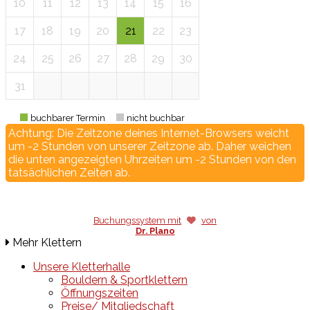
10
11
12
13
14
15
16
17
18
19
20
21
22
23
24
25
26
27
28
29
30
31
buchbarer Termin
nicht buchbar
Achtung: Die Zeitzone deines Internet-Browsers weicht
um -2 Stunden von unserer Zeitzone ab. Daher weichen
die unten angezeigten Uhrzeiten um -2 Stunden von den
tatsächlichen Zeiten ab.
Buchungssystem mit
von
Dr. Plano
Mehr Klettern
Unsere Kletterhalle
Bouldern & Sportklettern
Öffnungszeiten
Preise/ Mitgliedschaft