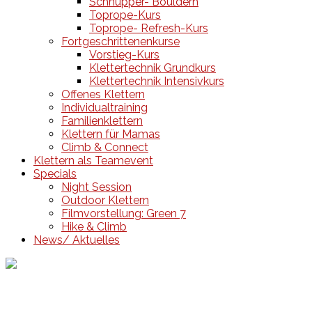
Schnupper- Bouldern
Toprope-Kurs
Toprope- Refresh-Kurs
Fortgeschrittenenkurse
Vorstieg-Kurs
Klettertechnik Grundkurs
Klettertechnik Intensivkurs
Offenes Klettern
Individualtraining
Familienklettern
Klettern für Mamas
Climb & Connect
Klettern als Teamevent
Specials
Night Session
Outdoor Klettern
Filmvorstellung: Green 7
Hike & Climb
News/ Aktuelles
Events