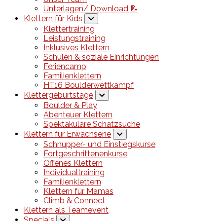
Unterlagen/ Download 📝
Klettern für Kids
Klettertraining
Leistungstraining
Inklusives Klettern
Schulen & soziale Einrichtungen
Feriencamp
Familienklettern
HT16 Boulderwettkampf
Klettergeburtstage
Boulder & Play
Abenteuer Klettern
Spektakuläre Schatzsuche
Klettern für Erwachsene
Schnupper- und Einstiegskurse
Fortgeschrittenenkurse
Offenes Klettern
Individualtraining
Familienklettern
Klettern für Mamas
Climb & Connect
Klettern als Teamevent
Specials