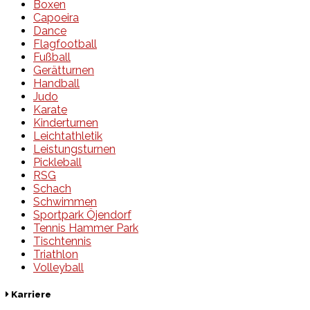
Boxen
Capoeira
Dance
Flagfootball
Fußball
Gerätturnen
Handball
Judo
Karate
Kinderturnen
Leichtathletik
Leistungsturnen
Pickleball
RSG
Schach
Schwimmen
Sportpark Öjendorf
Tennis Hammer Park
Tischtennis
Triathlon
Volleyball
Karriere