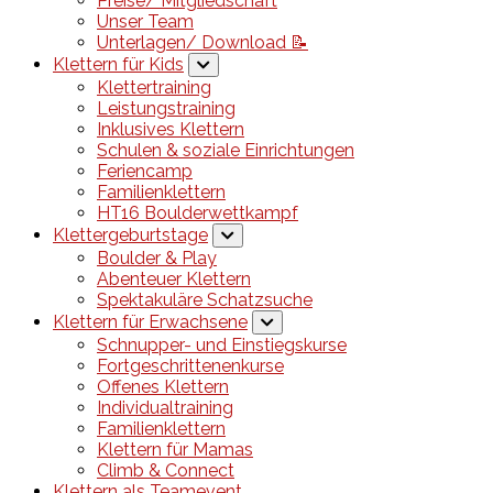
Preise/ Mitgliedschaft
Unser Team
Unterlagen/ Download 📝
Klettern für Kids
Klettertraining
Leistungstraining
Inklusives Klettern
Schulen & soziale Einrichtungen
Feriencamp
Familienklettern
HT16 Boulderwettkampf
Klettergeburtstage
Boulder & Play
Abenteuer Klettern
Spektakuläre Schatzsuche
Klettern für Erwachsene
Schnupper- und Einstiegskurse
Fortgeschrittenenkurse
Offenes Klettern
Individualtraining
Familienklettern
Klettern für Mamas
Climb & Connect
Klettern als Teamevent