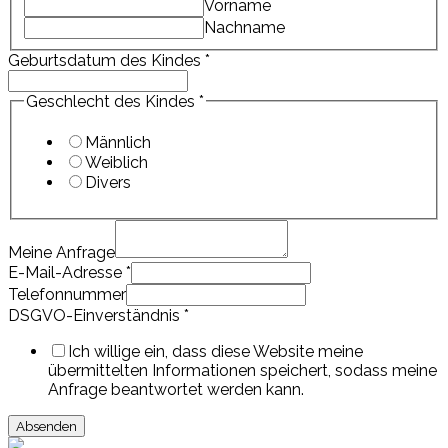
Vorname
Nachname
Geburtsdatum des Kindes
*
des
Geschlecht des Kindes
*
DSGVO-
Einverständnis
Männlich
des
Weiblich
Divers
Meine Anfrage
E-Mail-Adresse
*
Telefonnummer
DSGVO-Einverständnis
*
Ich willige ein, dass diese Website meine
übermittelten Informationen speichert, sodass meine
Anfrage beantwortet werden kann.
Absenden