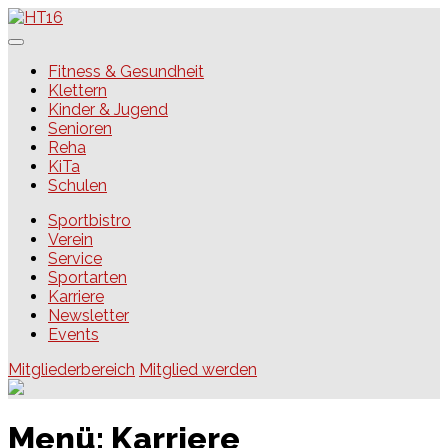
Skip
to
content
HT16
Fitness & Gesundheit
Klettern
Kinder & Jugend
Senioren
Reha
KiTa
Schulen
Sportbistro
Verein
Service
Sportarten
Karriere
Newsletter
Events
Mitgliederbereich
Mitglied werden
Menü:
Karriere