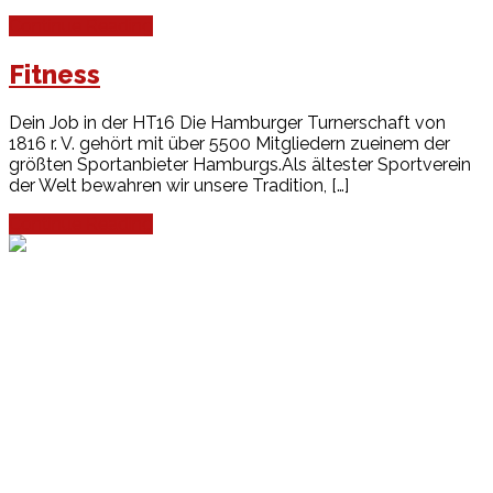
Continue Reading
Fitness
Dein Job in der HT16 Die Hamburger Turnerschaft von
1816 r. V. gehört mit über 5500 Mitgliedern zueinem der
größten Sportanbieter Hamburgs.Als ältester Sportverein
der Welt bewahren wir unsere Tradition, […]
Continue Reading
Events
Unsere Events
Kinderolympiade
HT16 Sommerfest
Tag der offenen Tür – Klettern
Ferien Klettercamps
Hammer Lauf 2026
Kekse backen in der HT16
Basteln