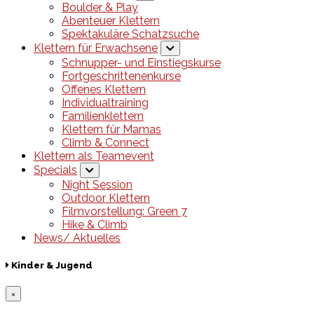
Boulder & Play
Abenteuer Klettern
Spektakuläre Schatzsuche
Klettern für Erwachsene
Schnupper- und Einstiegskurse
Fortgeschrittenenkurse
Offenes Klettern
Individualtraining
Familienklettern
Klettern für Mamas
Climb & Connect
Klettern als Teamevent
Specials
Night Session
Outdoor Klettern
Filmvorstellung: Green 7
Hike & Climb
News/ Aktuelles
Kinder & Jugend
×