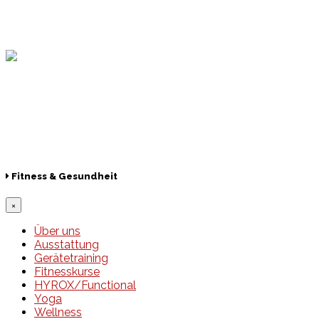
Hamburger Sportbund
Lotto
© 2026 Hamburger Turnerschaft von 1816
Fitness & Gesundheit
×
Über uns
Ausstattung
Gerätetraining
Fitnesskurse
HYROX/Functional
Yoga
Wellness