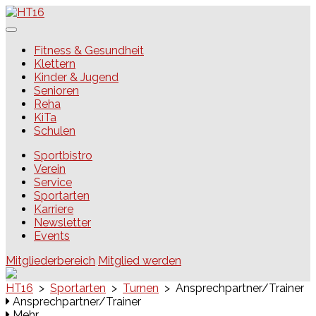
Skip
to
content
HT16
Fitness & Gesundheit
Klettern
Kinder & Jugend
Senioren
Reha
KiTa
Schulen
Sportbistro
Verein
Service
Sportarten
Karriere
Newsletter
Events
Mitgliederbereich
Mitglied werden
HT16
>
Sportarten
>
Turnen
>
Ansprechpartner/Trainer
Ansprechpartner/Trainer
Mehr