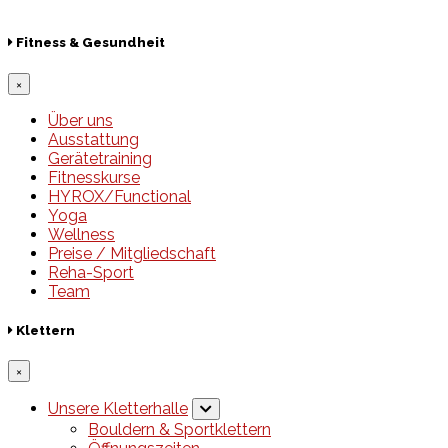
© 2026 Hamburger Turnerschaft von 1816
Fitness & Gesundheit
×
Über uns
Ausstattung
Gerätetraining
Fitnesskurse
HYROX/Functional
Yoga
Wellness
Preise / Mitgliedschaft
Reha-Sport
Team
Klettern
×
Unsere Kletterhalle
Bouldern & Sportklettern