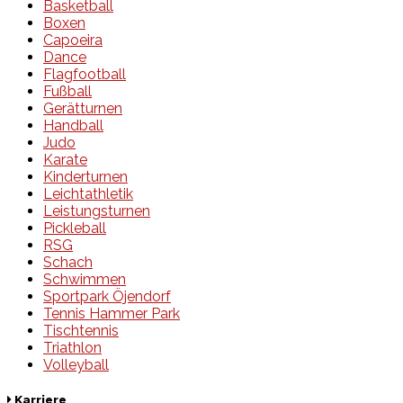
Basketball
Boxen
Capoeira
Dance
Flagfootball
Fußball
Gerätturnen
Handball
Judo
Karate
Kinderturnen
Leichtathletik
Leistungsturnen
Pickleball
RSG
Schach
Schwimmen
Sportpark Öjendorf
Tennis Hammer Park
Tischtennis
Triathlon
Volleyball
Karriere