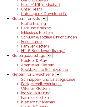
Öffnungszeiten
Preise/ Mitgliedschaft
Unser Team
Unterlagen/ Download 📝
Klettern für Kids
Klettertraining
Leistungstraining
Inklusives Klettern
Schulen & soziale Einrichtungen
Feriencamp
Familienklettern
HT16 Boulderwettkampf
Klettergeburtstage
Boulder & Play
Abenteuer Klettern
Spektakuläre Schatzsuche
Klettern für Erwachsene
Schnupper- und Einstiegskurse
Fortgeschrittenenkurse
Offenes Klettern
Individualtraining
Familienklettern
Klettern für Mamas
Climb & Connect