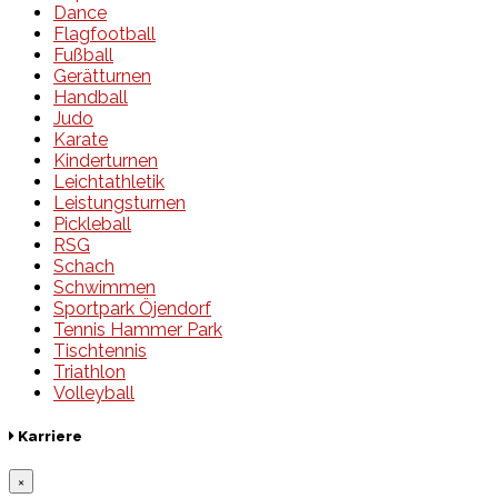
Dance
Flagfootball
Fußball
Gerätturnen
Handball
Judo
Karate
Kinderturnen
Leichtathletik
Leistungsturnen
Pickleball
RSG
Schach
Schwimmen
Sportpark Öjendorf
Tennis Hammer Park
Tischtennis
Triathlon
Volleyball
Karriere
×