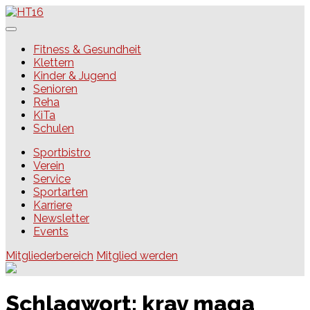
Skip
to
content
HT16
Fitness & Gesundheit
Klettern
Kinder & Jugend
Senioren
Reha
KiTa
Schulen
Sportbistro
Verein
Service
Sportarten
Karriere
Newsletter
Events
Mitgliederbereich
Mitglied werden
Schlagwort:
krav maga