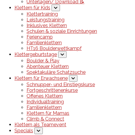
Unterlagen/ Download 📝
Klettern für Kids
Klettertraining
Leistungstraining
Inklusives Klettern
Schulen & soziale Einrichtungen
Feriencamp
Familienklettern
HT16 Boulderwettkampf
Klettergeburtstage
Boulder & Play
Abenteuer Klettern
Spektakuläre Schatzsuche
Klettern für Erwachsene
Schnupper- und Einstiegskurse
Fortgeschrittenenkurse
Offenes Klettern
Individualtraining
Familienklettern
Klettern für Mamas
Climb & Connect
Klettern als Teamevent
Specials