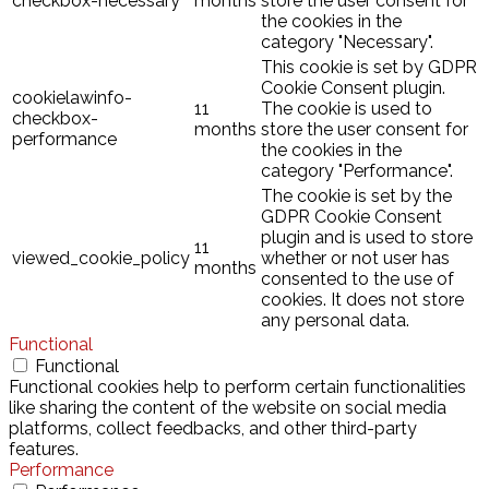
checkbox-necessary
months
store the user consent for
the cookies in the
category "Necessary".
This cookie is set by GDPR
Cookie Consent plugin.
cookielawinfo-
11
The cookie is used to
checkbox-
months
store the user consent for
performance
the cookies in the
category "Performance".
The cookie is set by the
GDPR Cookie Consent
plugin and is used to store
11
viewed_cookie_policy
whether or not user has
months
consented to the use of
cookies. It does not store
any personal data.
Functional
Functional
Functional cookies help to perform certain functionalities
like sharing the content of the website on social media
platforms, collect feedbacks, and other third-party
features.
Performance