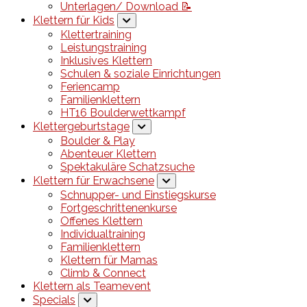
Unterlagen/ Download 📝
Klettern für Kids
Klettertraining
Leistungstraining
Inklusives Klettern
Schulen & soziale Einrichtungen
Feriencamp
Familienklettern
HT16 Boulderwettkampf
Klettergeburtstage
Boulder & Play
Abenteuer Klettern
Spektakuläre Schatzsuche
Klettern für Erwachsene
Schnupper- und Einstiegskurse
Fortgeschrittenenkurse
Offenes Klettern
Individualtraining
Familienklettern
Klettern für Mamas
Climb & Connect
Klettern als Teamevent
Specials