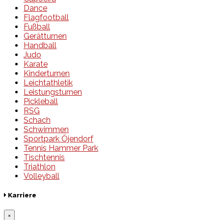
Dance
Flagfootball
Fußball
Gerätturnen
Handball
Judo
Karate
Kinderturnen
Leichtathletik
Leistungsturnen
Pickleball
RSG
Schach
Schwimmen
Sportpark Öjendorf
Tennis Hammer Park
Tischtennis
Triathlon
Volleyball
Karriere
×