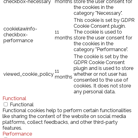
checkbox-necessary
months
store the user consent for
the cookies in the
category "Necessary".
This cookie is set by GDPR
Cookie Consent plugin.
cookielawinfo-
11
The cookie is used to
checkbox-
months
store the user consent for
performance
the cookies in the
category "Performance".
The cookie is set by the
GDPR Cookie Consent
plugin and is used to store
11
viewed_cookie_policy
whether or not user has
months
consented to the use of
cookies. It does not store
any personal data.
Functional
Functional
Functional cookies help to perform certain functionalities
like sharing the content of the website on social media
platforms, collect feedbacks, and other third-party
features.
Performance