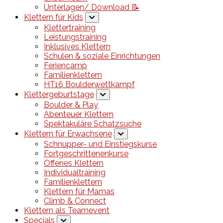
Unterlagen/ Download 📝
Klettern für Kids
Klettertraining
Leistungstraining
Inklusives Klettern
Schulen & soziale Einrichtungen
Feriencamp
Familienklettern
HT16 Boulderwettkampf
Klettergeburtstage
Boulder & Play
Abenteuer Klettern
Spektakuläre Schatzsuche
Klettern für Erwachsene
Schnupper- und Einstiegskurse
Fortgeschrittenenkurse
Offenes Klettern
Individualtraining
Familienklettern
Klettern für Mamas
Climb & Connect
Klettern als Teamevent
Specials