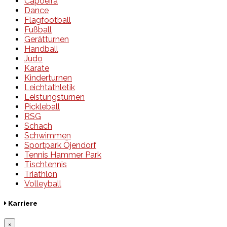
Capoeira
Dance
Flagfootball
Fußball
Gerätturnen
Handball
Judo
Karate
Kinderturnen
Leichtathletik
Leistungsturnen
Pickleball
RSG
Schach
Schwimmen
Sportpark Öjendorf
Tennis Hammer Park
Tischtennis
Triathlon
Volleyball
Karriere
×