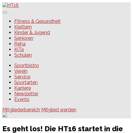
Skip
to
content
HT16
Fitness & Gesundheit
Klettern
Kinder & Jugend
Senioren
Reha
KiTa
Schulen
Sportbistro
Verein
Service
Sportarten
Karriere
Newsletter
Events
Mitgliederbereich
Mitglied werden
Es geht los! Die HT16 startet in die