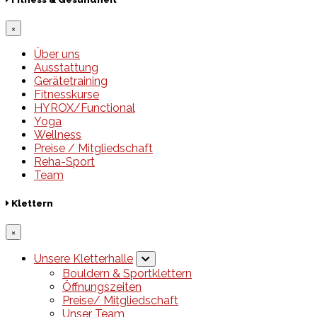
×
Über uns
Ausstattung
Gerätetraining
Fitnesskurse
HYROX/Functional
Yoga
Wellness
Preise / Mitgliedschaft
Reha-Sport
Team
Klettern
×
Unsere Kletterhalle
Bouldern & Sportklettern
Öffnungszeiten
Preise/ Mitgliedschaft
Unser Team