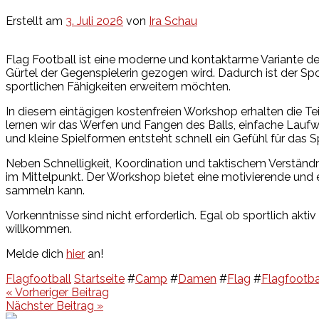
Erstellt am
3. Juli 2026
von
Ira Schau
Flag Football ist eine moderne und kontaktarme Variante d
Gürtel der Gegenspielerin gezogen wird. Dadurch ist der Spor
sportlichen Fähigkeiten erweitern möchten.
In diesem eintägigen kostenfreien Workshop erhalten die Te
lernen wir das Werfen und Fangen des Balls, einfache Lau
und kleine Spielformen entsteht schnell ein Gefühl für das Sp
Neben Schnelligkeit, Koordination und taktischem Verstä
im Mittelpunkt. Der Workshop bietet eine motivierende und
sammeln kann.
Vorkenntnisse sind nicht erforderlich. Egal ob sportlich akti
willkommen.
Melde dich
hier
an!
Flagfootball
Startseite
#
Camp
#
Damen
#
Flag
#
Flagfootba
Beitragsnavigation
« Vorheriger Beitrag
Nächster Beitrag »