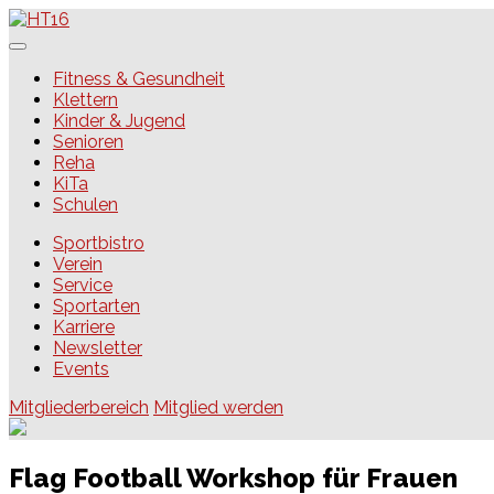
Skip
to
content
HT16
Fitness & Gesundheit
Klettern
Kinder & Jugend
Senioren
Reha
KiTa
Schulen
Sportbistro
Verein
Service
Sportarten
Karriere
Newsletter
Events
Mitgliederbereich
Mitglied werden
Flag Football Workshop für Frauen