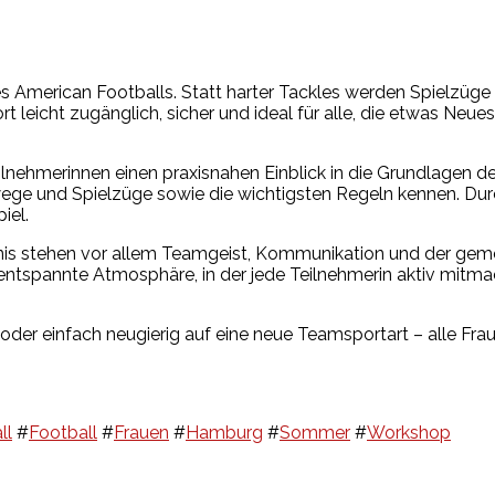
es American Footballs. Statt harter Tackles werden Spielzüg
t leicht zugänglich, sicher und ideal für alle, die etwas Neue
ilnehmerinnen einen praxisnahen Einblick in die Grundlagen 
fwege und Spielzüge sowie die wichtigsten Regeln kennen. 
iel.
ndnis stehen vor allem Teamgeist, Kommunikation und der g
 entspannte Atmosphäre, in der jede Teilnehmerin aktiv mit
v oder einfach neugierig auf eine neue Teamsportart – alle Fra
ll
#
Football
#
Frauen
#
Hamburg
#
Sommer
#
Workshop