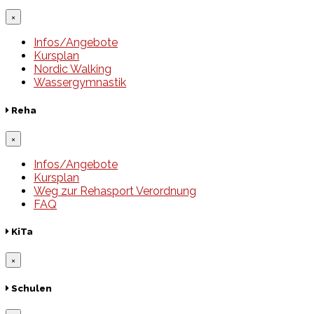
×
Infos/Angebote
Kursplan
Nordic Walking
Wassergymnastik
Reha
×
Infos/Angebote
Kursplan
Weg zur Rehasport Verordnung
FAQ
KiTa
×
Schulen