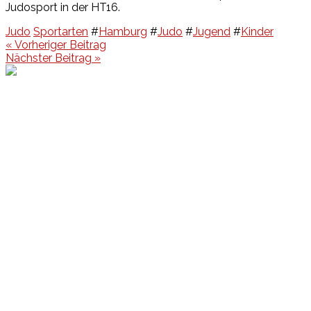
Judosport in der HT16.
Judo
Sportarten
#
Hamburg
#
Judo
#
Jugend
#
Kinder
Beitragsnavigation
« Vorheriger Beitrag
Nächster Beitrag »
Events
Unsere Events
Kinderolympiade
HT16 Sommerfest
Tag der offenen Tür – Klettern
Ferien Klettercamps
Hammer Lauf 2026
Kekse backen in der HT16
Basteln
HT16 Sportgala
Sportarten
Alle Sportarten