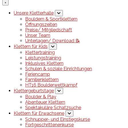
×
Unsere Kletterhalle
Bouldern & Sportklettern
Öffnungszeiten
Preise/ Mitgliedschaft
Unser Team
Unterlagen/ Download 📝
Klettern für Kids
Klettertraining
Leistungstraining
Inklusives Klettern
Schulen & soziale Einrichtungen
Feriencamp
Familienklettern
HT16 Boulderwettkampf
Klettergeburtstage
Boulder & Play
Abenteuer Klettern
Spektakuläre Schatzsuche
Klettern für Erwachsene
Schnupper- und Einstiegskurse
Fortgeschrittenenkurse