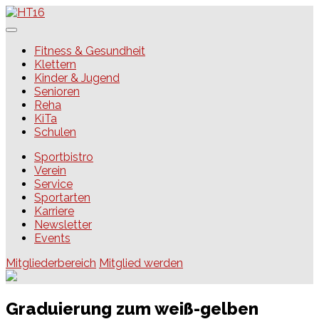
Skip
to
content
HT16
Fitness & Gesundheit
Klettern
Kinder & Jugend
Senioren
Reha
KiTa
Schulen
Sportbistro
Verein
Service
Sportarten
Karriere
Newsletter
Events
Mitgliederbereich
Mitglied werden
Graduierung zum weiß-gelben