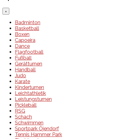
×
Badminton
Basketball
Boxen
Capoeira
Dance
Flagfootball
Fußball
Gerätturnen
Handball
Judo
Karate
Kinderturnen
Leichtathletik
Leistungsturnen
Pickleball
RSG
Schach
Schwimmen
Sportpark Öjendorf
Tennis Hammer Park