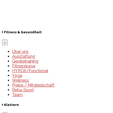
Lotto
© 2026 Hamburger Turnerschaft von 1816
Fitness & Gesundheit
×
Über uns
Ausstattung
Gerätetraining
Fitnesskurse
HYROX/Functional
Yoga
Wellness
Preise / Mitgliedschaft
Reha-Sport
Team
Klettern