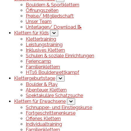
Bouldern & Sportklettern
Öffnungszeiten
Preise/ Mitgliedschaft
Unser Team
Unterlagen/ Download 📝
Klettern für Kids
Klettertraining
Leistungstraining
Inklusives Klettern
Schulen & soziale Einrichtungen
Feriencamp
Familienklettern
HT16 Boulderwettkampf
Klettergeburtstage
Boulder & Play
Abenteuer Klettern
Spektakuläre Schatzsuche
Klettern für Erwachsene
Schnupper- und Einstiegskurse
Fortgeschrittenenkurse
Offenes Klettern
Individualtraining
Familienklettern