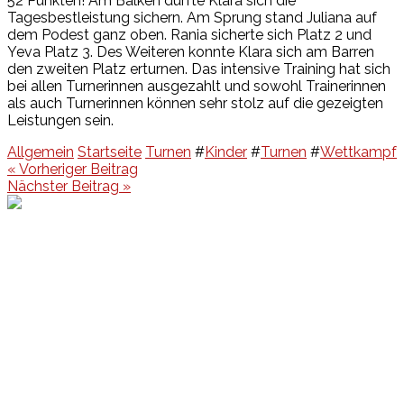
52 Punkten! Am Balken durfte Klara sich die
Tagesbestleistung sichern. Am Sprung stand Juliana auf
dem Podest ganz oben. Rania sicherte sich Platz 2 und
Yeva Platz 3. Des Weiteren konnte Klara sich am Barren
den zweiten Platz erturnen. Das intensive Training hat sich
bei allen Turnerinnen ausgezahlt und sowohl Trainerinnen
als auch Turnerinnen können sehr stolz auf die gezeigten
Leistungen sein.
Allgemein
Startseite
Turnen
#
Kinder
#
Turnen
#
Wettkampf
Beitragsnavigation
« Vorheriger Beitrag
Nächster Beitrag »
Events
Unsere Events
Kinderolympiade
HT16 Sommerfest
Tag der offenen Tür – Klettern
Ferien Klettercamps
Hammer Lauf 2026
Kekse backen in der HT16
Basteln