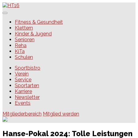
Skip
to
content
HT16
Fitness & Gesundheit
Klettern
Kinder & Jugend
Senioren
Reha
KiTa
Schulen
Sportbistro
Verein
Service
Sportarten
Karriere
Newsletter
Events
Mitgliederbereich
Mitglied werden
Hanse-Pokal 2024: Tolle Leistungen