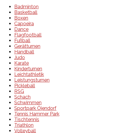
Badminton
Basketball
Boxen
Capoeira
Dance
Flagfootball
Fußball
Gerätturnen
Handball
Judo
Karate
Kinderturnen
Leichtathletik
Leistungsturnen
Pickleball
RSG
Schach
Schwimmen
Sportpark Öjendorf
Tennis Hammer Park
Tischtennis
Triathlon
Volleyball