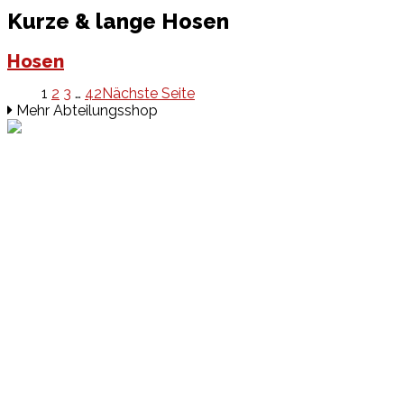
Kurze & lange Hosen
Hosen
1
2
3
…
42
Nächste Seite
Mehr Abteilungsshop
Events
Unsere Events
Kinderolympiade
HT16 Sommerfest
Tag der offenen Tür – Klettern
Ferien Klettercamps
Hammer Lauf 2026
Kekse backen in der HT16
Basteln
HT16 Sportgala
Sportarten