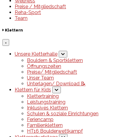
Wellness
Preise / Mitgliedschaft
Reha-Sport
Team
Klettern
×
Unsere Kletterhalle
Bouldern & Sportklettern
Öffnungszeiten
Preise/ Mitgliedschaft
Unser Team
Unterlagen/ Download 📝
Klettern für Kids
Klettertraining
Leistungstraining
Inklusives Klettern
Schulen & soziale Einrichtungen
Feriencamp
Familienklettern
HT16 Boulderwettkampf