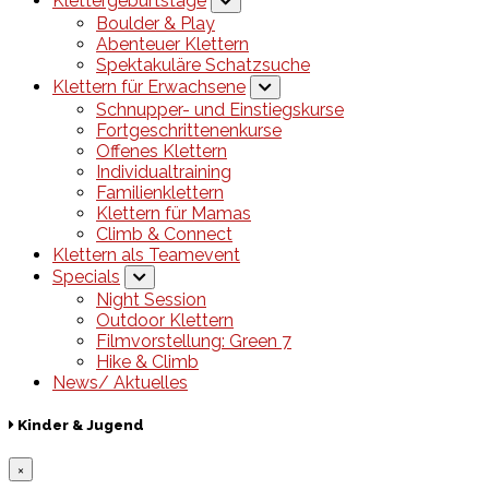
Klettergeburtstage
Boulder & Play
Abenteuer Klettern
Spektakuläre Schatzsuche
Klettern für Erwachsene
Schnupper- und Einstiegskurse
Fortgeschrittenenkurse
Offenes Klettern
Individualtraining
Familienklettern
Klettern für Mamas
Climb & Connect
Klettern als Teamevent
Specials
Night Session
Outdoor Klettern
Filmvorstellung: Green 7
Hike & Climb
News/ Aktuelles
Kinder & Jugend
×