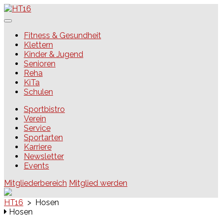
Skip
to
content
HT16
Fitness & Gesundheit
Klettern
Kinder & Jugend
Senioren
Reha
KiTa
Schulen
Sportbistro
Verein
Service
Sportarten
Karriere
Newsletter
Events
Mitgliederbereich
Mitglied werden
HT16
>
Hosen
Hosen