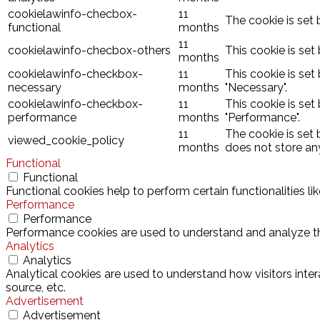
cookielawinfo-checbox-
11
The cookie is set 
functional
months
11
cookielawinfo-checbox-others
This cookie is set
months
cookielawinfo-checkbox-
11
This cookie is set
necessary
months
"Necessary".
cookielawinfo-checkbox-
11
This cookie is set
performance
months
"Performance".
11
The cookie is set
viewed_cookie_policy
months
does not store an
Functional
Functional
Functional cookies help to perform certain functionalities l
Performance
Performance
Performance cookies are used to understand and analyze the 
Analytics
Analytics
Analytical cookies are used to understand how visitors inter
source, etc.
Advertisement
Advertisement