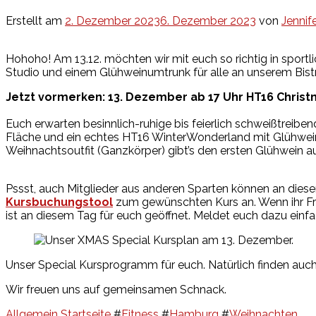
Erstellt am
2. Dezember 2023
6. Dezember 2023
von
Jennif
Hohoho! Am 13.12. möchten wir mit euch so richtig in spor
Studio und einem Glühweinumtrunk für alle an unserem Bistr
Jetzt vormerken: 13. Dezember ab 17 Uhr HT16 Christ
Euch erwarten besinnlich-ruhige bis feierlich schweißtreib
Fläche und ein echtes HT16 WinterWonderland mit Glühwein-
Weihnachtsoutfit (Ganzkörper) gibt’s den ersten Glühwein a
Pssst, auch Mitglieder aus anderen Sparten können an di
Kursbuchungstool
zum gewünschten Kurs an. Wenn ihr Fr
ist an diesem Tag für euch geöffnet. Meldet euch dazu einf
Unser Special Kursprogramm für euch. Natürlich finden auch 
Wir freuen uns auf gemeinsamen Schnack.
Allgemein
Startseite
#
Fitness
#
Hamburg
#
Weihnachten