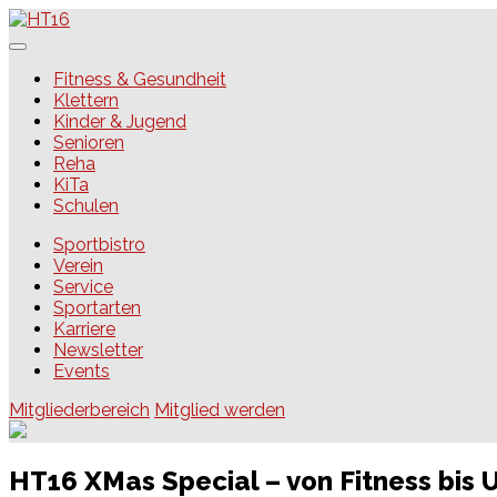
Skip
to
content
HT16
Fitness & Gesundheit
Klettern
Kinder & Jugend
Senioren
Reha
KiTa
Schulen
Sportbistro
Verein
Service
Sportarten
Karriere
Newsletter
Events
Mitgliederbereich
Mitglied werden
HT16 XMas Special – von Fitness bis