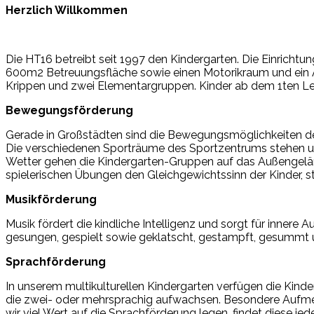
Herzlich Willkommen
Die HT16 betreibt seit 1997 den Kindergarten. Die Einrichtu
600m2 Betreuungsfläche sowie einen Motorikraum und ein 
Krippen und zwei Elementargruppen. Kinder ab dem 1ten Lebe
Bewegungsförderung
Gerade in Großstädten sind die Bewegungsmöglichkeiten de
Die verschiedenen Sporträume des Sportzentrums stehen u
Wetter gehen die Kindergarten-Gruppen auf das Außengelände
spielerischen Übungen den Gleichgewichtssinn der Kinder, 
Musikförderung
Musik fördert die kindliche Intelligenz und sorgt für innere A
gesungen, gespielt sowie geklatscht, gestampft, gesummt un
Sprachförderung
In unserem multikulturellen Kindergarten verfügen die Kinder
die zwei- oder mehrsprachig aufwachsen. Besondere Aufmerk
wir viel Wert auf die Sprachförderung legen, findet diese 