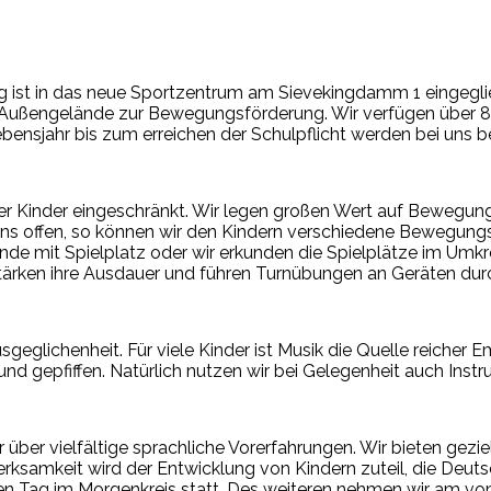
ng ist in das neue Sportzentrum am Sievekingdamm 1 eingeglied
Außengelände zur Bewegungsförderung. Wir verfügen über 80
nsjahr bis zum erreichen der Schulpflicht werden bei uns be
r Kinder eingeschränkt. Wir legen großen Wert auf Bewegun
ns offen, so können wir den Kindern verschiedene Bewegun
 mit Spielplatz oder wir erkunden die Spielplätze im Umkrei
stärken ihre Ausdauer und führen Turnübungen an Geräten dur
usgeglichenheit. Für viele Kinder ist Musik die Quelle reicher 
d gepfiffen. Natürlich nutzen wir bei Gelegenheit auch Inst
 über vielfältige sprachliche Vorerfahrungen. Wir bieten gezie
samkeit wird der Entwicklung von Kindern zuteil, die Deutsc
jeden Tag im Morgenkreis statt. Des weiteren nehmen wir am 