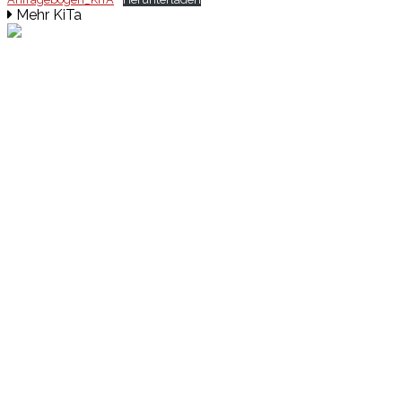
Mehr KiTa
Events
Unsere Events
Kinderolympiade
HT16 Sommerfest
Tag der offenen Tür – Klettern
Ferien Klettercamps
Hammer Lauf 2026
Kekse backen in der HT16
Basteln
HT16 Sportgala
Sportarten
Alle Sportarten
Social Media
Facebook
Facebook Fitness