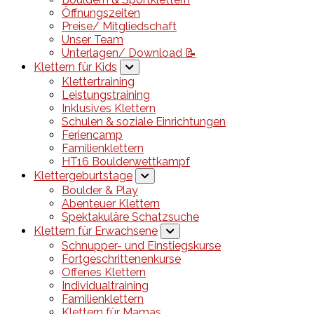
Öffnungszeiten
Preise/ Mitgliedschaft
Unser Team
Unterlagen/ Download 📝
Klettern für Kids
Klettertraining
Leistungstraining
Inklusives Klettern
Schulen & soziale Einrichtungen
Feriencamp
Familienklettern
HT16 Boulderwettkampf
Klettergeburtstage
Boulder & Play
Abenteuer Klettern
Spektakuläre Schatzsuche
Klettern für Erwachsene
Schnupper- und Einstiegskurse
Fortgeschrittenenkurse
Offenes Klettern
Individualtraining
Familienklettern
Klettern für Mamas