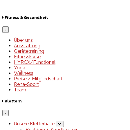
© 2026 Hamburger Turnerschaft von 1816
Fitness & Gesundheit
×
Über uns
Ausstattung
Gerätetraining
Fitnesskurse
HYROX/Functional
Yoga
Wellness
Preise / Mitgliedschaft
Reha-Sport
Team
Klettern
×
Unsere Kletterhalle
Bouldern & Sportklettern