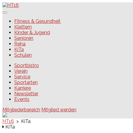
Skip
to
content
HT16
Fitness & Gesundheit
Klettern
Kinder & Jugend
Senioren
Reha
KiTa
Schulen
Sportbistro
Verein
Service
Sportarten
Karriere
Newsletter
Events
Mitgliederbereich
Mitglied werden
HT16
>
KiTa
KiTa