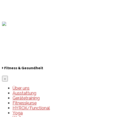
Hamburger Sportbund
Lotto
© 2026 Hamburger Turnerschaft von 1816
Fitness & Gesundheit
×
Über uns
Ausstattung
Gerätetraining
Fitnesskurse
HYROX/Functional
Yoga