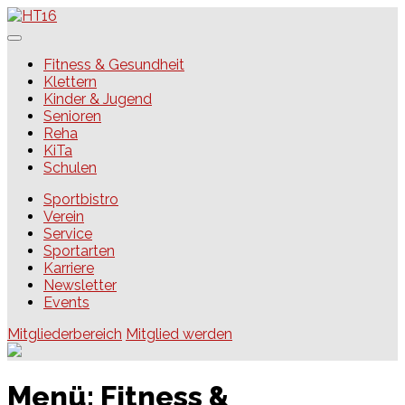
Skip
to
content
HT16
Fitness & Gesundheit
Klettern
Kinder & Jugend
Senioren
Reha
KiTa
Schulen
Sportbistro
Verein
Service
Sportarten
Karriere
Newsletter
Events
Mitgliederbereich
Mitglied werden
Menü:
Fitness &