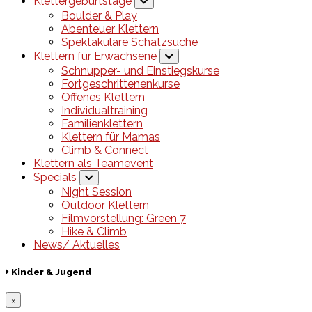
Klettergeburtstage
Boulder & Play
Abenteuer Klettern
Spektakuläre Schatzsuche
Klettern für Erwachsene
Schnupper- und Einstiegskurse
Fortgeschrittenenkurse
Offenes Klettern
Individualtraining
Familienklettern
Klettern für Mamas
Climb & Connect
Klettern als Teamevent
Specials
Night Session
Outdoor Klettern
Filmvorstellung: Green 7
Hike & Climb
News/ Aktuelles
Kinder & Jugend
×