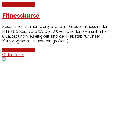
Continue Reading
Fitnesskurse
Zusammen ist man weniger allein – Group-Fitness in der
HT16 60 Kurse pro Woche, 25 verschiedene Kursinhalte –
Qualität und Vielseitigkeit sind der Maßstab für unser
Kursprogramm. In unseren großen […]
Continue Reading
Beitragsnavigation
Older Posts
Events
Unsere Events
Kinderolympiade
HT16 Sommerfest
Tag der offenen Tür – Klettern
Ferien Klettercamps
Hammer Lauf 2026
Kekse backen in der HT16
Basteln