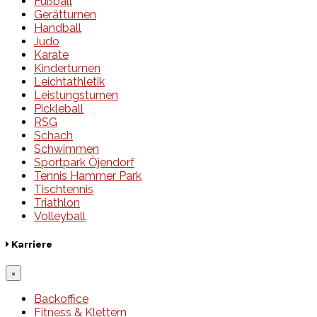
Fußball
Gerätturnen
Handball
Judo
Karate
Kinderturnen
Leichtathletik
Leistungsturnen
Pickleball
RSG
Schach
Schwimmen
Sportpark Öjendorf
Tennis Hammer Park
Tischtennis
Triathlon
Volleyball
Karriere
×
Backoffice
Fitness & Klettern