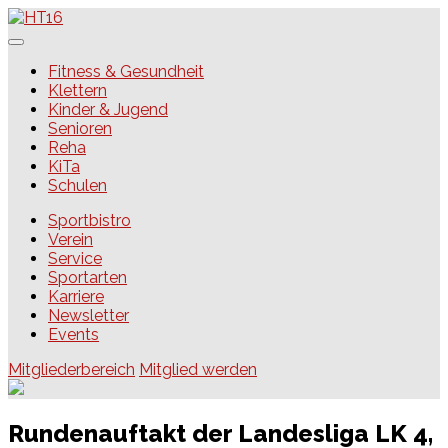
Skip
to
content
HT16
Fitness & Gesundheit
Klettern
Kinder & Jugend
Senioren
Reha
KiTa
Schulen
Sportbistro
Verein
Service
Sportarten
Karriere
Newsletter
Events
Mitgliederbereich
Mitglied werden
Rundenauftakt der Landesliga LK 4,