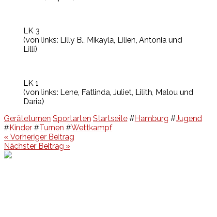
LK 3
(von links: Lilly B., Mikayla, Lilien, Antonia und
Lilli)
LK 1
(von links: Lene, Fatlinda, Juliet, Lilith, Malou und
Daria)
Geräteturnen
Sportarten
Startseite
#
Hamburg
#
Jugend
#
Kinder
#
Turnen
#
Wettkampf
Beitragsnavigation
« Vorheriger Beitrag
Nächster Beitrag »
Events
Unsere Events
Kinderolympiade
HT16 Sommerfest