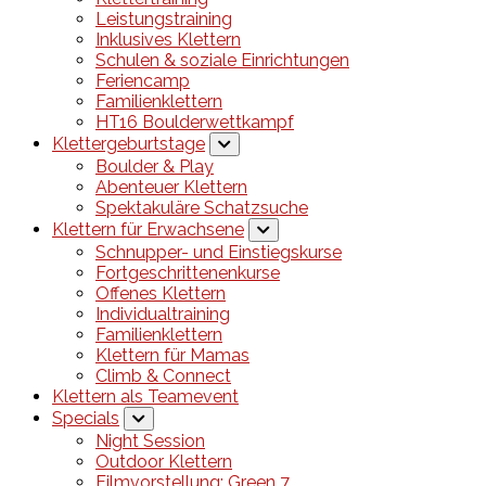
Leistungstraining
Inklusives Klettern
Schulen & soziale Einrichtungen
Feriencamp
Familienklettern
HT16 Boulderwettkampf
Klettergeburtstage
Boulder & Play
Abenteuer Klettern
Spektakuläre Schatzsuche
Klettern für Erwachsene
Schnupper- und Einstiegskurse
Fortgeschrittenenkurse
Offenes Klettern
Individualtraining
Familienklettern
Klettern für Mamas
Climb & Connect
Klettern als Teamevent
Specials
Night Session
Outdoor Klettern
Filmvorstellung: Green 7