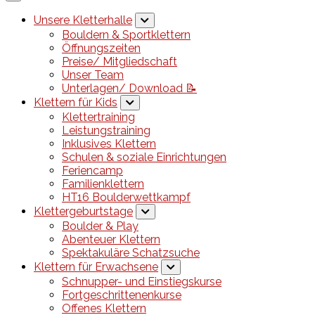
Unsere Kletterhalle
Bouldern & Sportklettern
Öffnungszeiten
Preise/ Mitgliedschaft
Unser Team
Unterlagen/ Download 📝
Klettern für Kids
Klettertraining
Leistungstraining
Inklusives Klettern
Schulen & soziale Einrichtungen
Feriencamp
Familienklettern
HT16 Boulderwettkampf
Klettergeburtstage
Boulder & Play
Abenteuer Klettern
Spektakuläre Schatzsuche
Klettern für Erwachsene
Schnupper- und Einstiegskurse
Fortgeschrittenenkurse
Offenes Klettern