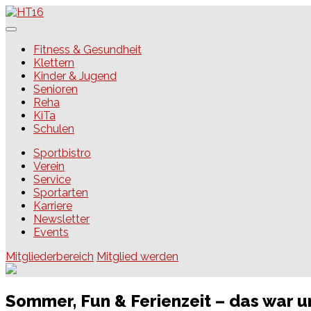
Skip
to
content
HT16
Fitness & Gesundheit
Klettern
Kinder & Jugend
Senioren
Reha
KiTa
Schulen
Sportbistro
Verein
Service
Sportarten
Karriere
Newsletter
Events
Mitgliederbereich
Mitglied werden
Sommer, Fun & Ferienzeit – das war 