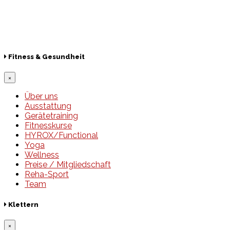
Lotto
© 2026 Hamburger Turnerschaft von 1816
Fitness & Gesundheit
×
Über uns
Ausstattung
Gerätetraining
Fitnesskurse
HYROX/Functional
Yoga
Wellness
Preise / Mitgliedschaft
Reha-Sport
Team
Klettern
×