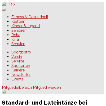
Skip
to
content
HT16
Fitness & Gesundheit
Klettern
Kinder & Jugend
Senioren
Reha
KiTa
Schulen
Sportbistro
Verein
Service
Sportarten
Karriere
Newsletter
Events
Mitgliederbereich
Mitglied werden
Standard- und Lateintänze bei