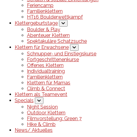
Feriencamp
Familienklettern
HT16 Boulderwettkampf
Klettergeburtstage
Boulder & Play
Abenteuer Klettern
Spektakuläre Schatzsuche
Klettern für Erwachsene
Schnupper- und Einstiegskurse
Fortgeschrittenenkurse
Offenes Klettern
Individualtraining
Familienklettern
Klettern für Mamas
Climb & Connect
Klettern als Teamevent
Specials
Night Session
Outdoor Klettern
Filmvorstellung: Green 7
Hike & Climb
News/ Aktuelles