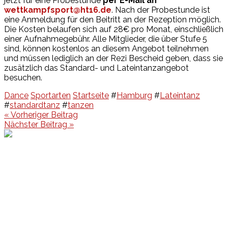
jetzt für eine Probestunde
per E-Mail an
wettkampfsport@ht16.de
. Nach der Probestunde ist
eine Anmeldung für den Beitritt an der Rezeption möglich.
Die Kosten belaufen sich auf 28€ pro Monat, einschließlich
einer Aufnahmegebühr. Alle Mitglieder, die über Stufe 5
sind, können kostenlos an diesem Angebot teilnehmen
und müssen lediglich an der Rezi Bescheid geben, dass sie
zusätzlich das Standard- und Lateintanzangebot
besuchen.
Dance
Sportarten
Startseite
#
Hamburg
#
Lateintanz
#
standardtanz
#
tanzen
Beitragsnavigation
« Vorheriger Beitrag
Nächster Beitrag »
Events
Unsere Events
Kinderolympiade
HT16 Sommerfest
Tag der offenen Tür – Klettern
Ferien Klettercamps
Hammer Lauf 2026