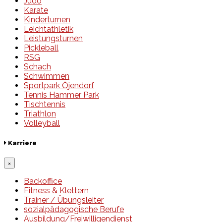
Judo
Karate
Kinderturnen
Leichtathletik
Leistungsturnen
Pickleball
RSG
Schach
Schwimmen
Sportpark Öjendorf
Tennis Hammer Park
Tischtennis
Triathlon
Volleyball
Karriere
×
Backoffice
Fitness & Klettern
Trainer / Übungsleiter
sozialpädagogische Berufe
Ausbildung/Freiwilligendienst