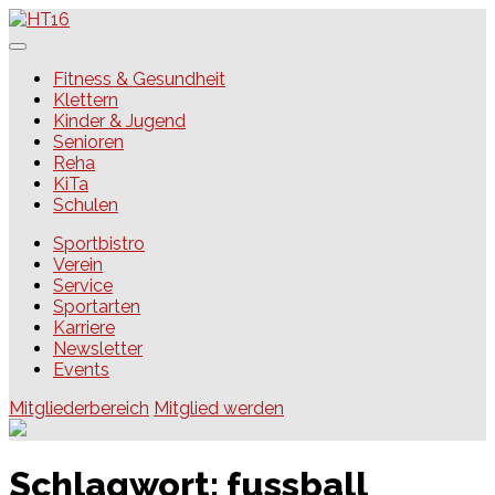
Skip
to
content
HT16
Fitness & Gesundheit
Klettern
Kinder & Jugend
Senioren
Reha
KiTa
Schulen
Sportbistro
Verein
Service
Sportarten
Karriere
Newsletter
Events
Mitgliederbereich
Mitglied werden
Schlagwort:
fussball