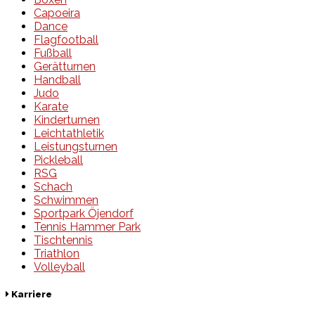
Capoeira
Dance
Flagfootball
Fußball
Gerätturnen
Handball
Judo
Karate
Kinderturnen
Leichtathletik
Leistungsturnen
Pickleball
RSG
Schach
Schwimmen
Sportpark Öjendorf
Tennis Hammer Park
Tischtennis
Triathlon
Volleyball
Karriere