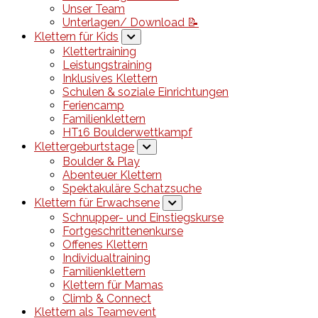
Unser Team
Unterlagen/ Download 📝
Klettern für Kids
Klettertraining
Leistungstraining
Inklusives Klettern
Schulen & soziale Einrichtungen
Feriencamp
Familienklettern
HT16 Boulderwettkampf
Klettergeburtstage
Boulder & Play
Abenteuer Klettern
Spektakuläre Schatzsuche
Klettern für Erwachsene
Schnupper- und Einstiegskurse
Fortgeschrittenenkurse
Offenes Klettern
Individualtraining
Familienklettern
Klettern für Mamas
Climb & Connect
Klettern als Teamevent