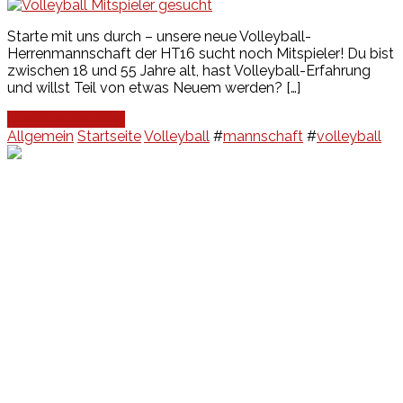
Starte mit uns durch – unsere neue Volleyball-
Herrenmannschaft der HT16 sucht noch Mitspieler! Du bist
zwischen 18 und 55 Jahre alt, hast Volleyball-Erfahrung
und willst Teil von etwas Neuem werden? […]
Continue Reading
Allgemein
Startseite
Volleyball
#
mannschaft
#
volleyball
Events
Unsere Events
Kinderolympiade
HT16 Sommerfest
Tag der offenen Tür – Klettern
Ferien Klettercamps
Hammer Lauf 2026
Kekse backen in der HT16
Basteln
HT16 Sportgala
Sportarten