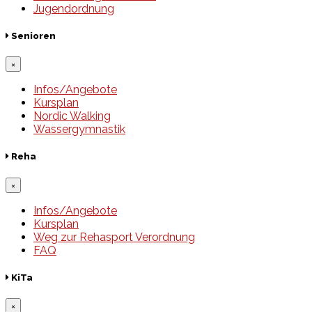
Jugendordnung
Senioren
×
Infos/Angebote
Kursplan
Nordic Walking
Wassergymnastik
Reha
×
Infos/Angebote
Kursplan
Weg zur Rehasport Verordnung
FAQ
KiTa
×