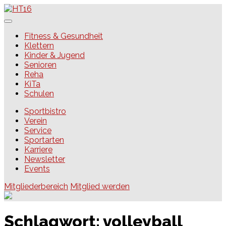
Skip
to
content
HT16
Fitness & Gesundheit
Klettern
Kinder & Jugend
Senioren
Reha
KiTa
Schulen
Sportbistro
Verein
Service
Sportarten
Karriere
Newsletter
Events
Mitgliederbereich
Mitglied werden
Schlagwort:
volleyball