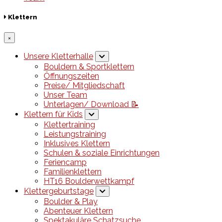
Klettern
×
Unsere Kletterhalle
Bouldern & Sportklettern
Öffnungszeiten
Preise/ Mitgliedschaft
Unser Team
Unterlagen/ Download 📝
Klettern für Kids
Klettertraining
Leistungstraining
Inklusives Klettern
Schulen & soziale Einrichtungen
Feriencamp
Familienklettern
HT16 Boulderwettkampf
Klettergeburtstage
Boulder & Play
Abenteuer Klettern
Spektakuläre Schatzsuche