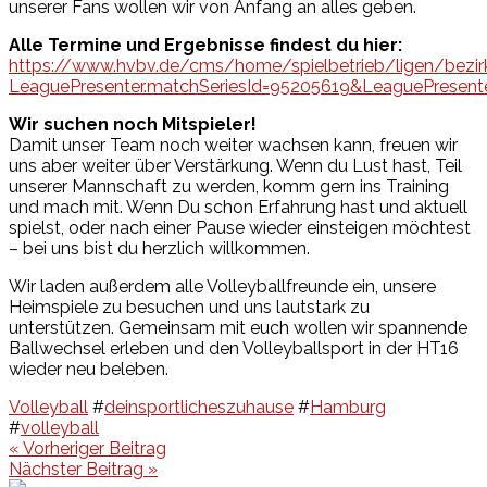
unserer Fans wollen wir von Anfang an alles geben.
Alle Termine und Ergebnisse findest du hier:
https://www.hvbv.de/cms/home/spielbetrieb/ligen/bezirk
LeaguePresenter.matchSeriesId=95205619&LeaguePresen
Wir suchen noch Mitspieler!
Damit unser Team noch weiter wachsen kann, freuen wir
uns aber weiter über Verstärkung. Wenn du Lust hast, Teil
unserer Mannschaft zu werden, komm gern ins Training
und mach mit. Wenn Du schon Erfahrung hast und aktuell
spielst, oder nach einer Pause wieder einsteigen möchtest
– bei uns bist du herzlich willkommen.
Wir laden außerdem alle Volleyballfreunde ein, unsere
Heimspiele zu besuchen und uns lautstark zu
unterstützen. Gemeinsam mit euch wollen wir spannende
Ballwechsel erleben und den Volleyballsport in der HT16
wieder neu beleben.
Volleyball
#
deinsportlicheszuhause
#
Hamburg
#
volleyball
Beitragsnavigation
« Vorheriger Beitrag
Nächster Beitrag »