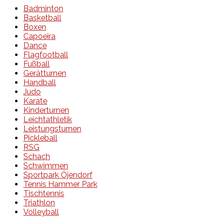
Badminton
Basketball
Boxen
Capoeira
Dance
Flagfootball
Fußball
Gerätturnen
Handball
Judo
Karate
Kinderturnen
Leichtathletik
Leistungsturnen
Pickleball
RSG
Schach
Schwimmen
Sportpark Öjendorf
Tennis Hammer Park
Tischtennis
Triathlon
Volleyball