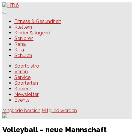
Skip
to
content
HT16
Fitness & Gesundheit
Klettern
Kinder & Jugend
Senioren
Reha
KiTa
Schulen
Sportbistro
Verein
Service
Sportarten
Karriere
Newsletter
Events
Mitgliederbereich
Mitglied werden
Volleyball – neue Mannschaft