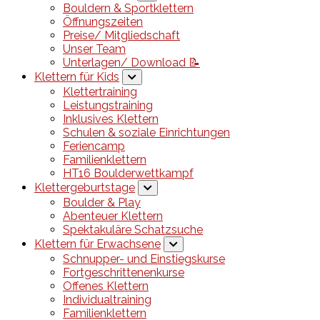
Bouldern & Sportklettern
Öffnungszeiten
Preise/ Mitgliedschaft
Unser Team
Unterlagen/ Download 📝
Klettern für Kids
Klettertraining
Leistungstraining
Inklusives Klettern
Schulen & soziale Einrichtungen
Feriencamp
Familienklettern
HT16 Boulderwettkampf
Klettergeburtstage
Boulder & Play
Abenteuer Klettern
Spektakuläre Schatzsuche
Klettern für Erwachsene
Schnupper- und Einstiegskurse
Fortgeschrittenenkurse
Offenes Klettern
Individualtraining
Familienklettern