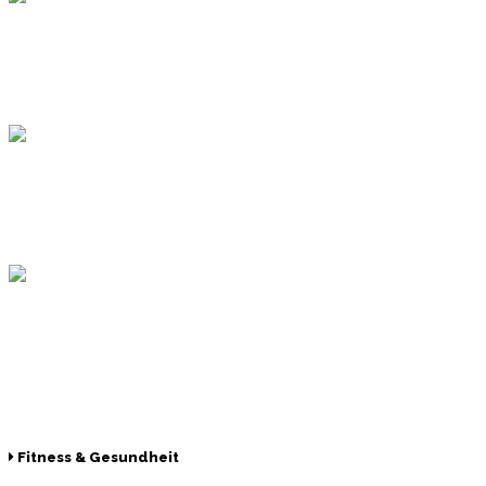
Topsport
Hamburger Sportbund
Lotto
© 2026 Hamburger Turnerschaft von 1816
Fitness & Gesundheit