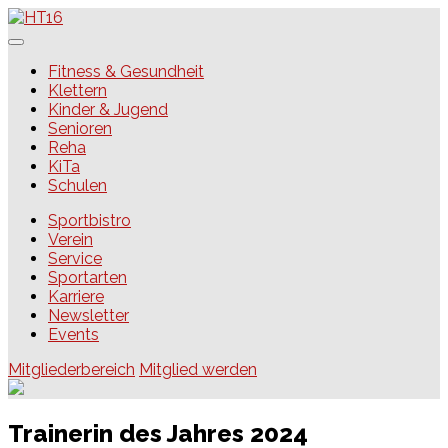
Skip
to
content
HT16
Fitness & Gesundheit
Klettern
Kinder & Jugend
Senioren
Reha
KiTa
Schulen
Sportbistro
Verein
Service
Sportarten
Karriere
Newsletter
Events
Mitgliederbereich
Mitglied werden
Trainerin des Jahres 2024