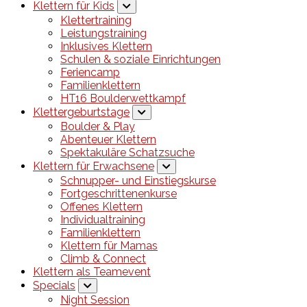
Klettern für Kids
Klettertraining
Leistungstraining
Inklusives Klettern
Schulen & soziale Einrichtungen
Feriencamp
Familienklettern
HT16 Boulderwettkampf
Klettergeburtstage
Boulder & Play
Abenteuer Klettern
Spektakuläre Schatzsuche
Klettern für Erwachsene
Schnupper- und Einstiegskurse
Fortgeschrittenenkurse
Offenes Klettern
Individualtraining
Familienklettern
Klettern für Mamas
Climb & Connect
Klettern als Teamevent
Specials
Night Session