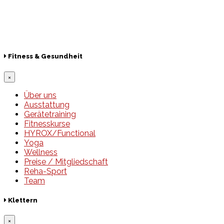
Lotto
© 2026 Hamburger Turnerschaft von 1816
Fitness & Gesundheit
×
Über uns
Ausstattung
Gerätetraining
Fitnesskurse
HYROX/Functional
Yoga
Wellness
Preise / Mitgliedschaft
Reha-Sport
Team
Klettern
×