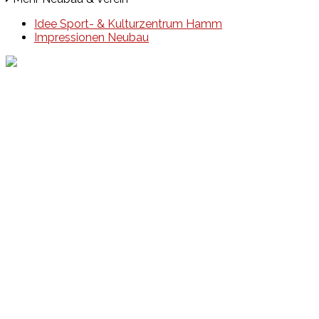
Idee Sport- & Kulturzentrum Hamm
Impressionen Neubau
Events
Unsere Events
Kinderolympiade
HT16 Sommerfest
Tag der offenen Tür – Klettern
Ferien Klettercamps
Hammer Lauf 2026
Kekse backen in der HT16
Basteln
HT16 Sportgala
Sportarten
Alle Sportarten
Social Media