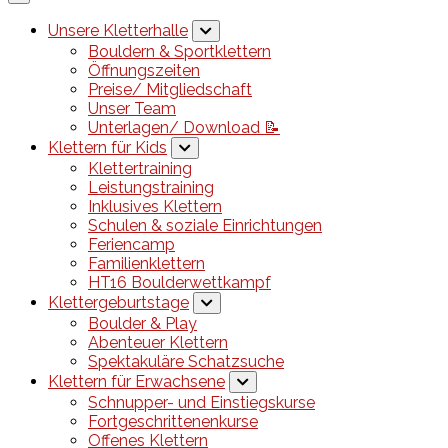
Unsere Kletterhalle
Bouldern & Sportklettern
Öffnungszeiten
Preise/ Mitgliedschaft
Unser Team
Unterlagen/ Download 📝
Klettern für Kids
Klettertraining
Leistungstraining
Inklusives Klettern
Schulen & soziale Einrichtungen
Feriencamp
Familienklettern
HT16 Boulderwettkampf
Klettergeburtstage
Boulder & Play
Abenteuer Klettern
Spektakuläre Schatzsuche
Klettern für Erwachsene
Schnupper- und Einstiegskurse
Fortgeschrittenenkurse
Offenes Klettern