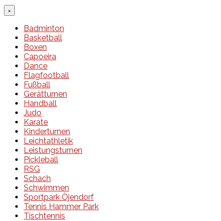
×
Badminton
Basketball
Boxen
Capoeira
Dance
Flagfootball
Fußball
Gerätturnen
Handball
Judo
Karate
Kinderturnen
Leichtathletik
Leistungsturnen
Pickleball
RSG
Schach
Schwimmen
Sportpark Öjendorf
Tennis Hammer Park
Tischtennis