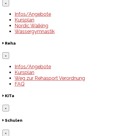
×
Infos/Angebote
Kursplan
Nordic Walking
Wassergymnastik
Reha
×
Infos/Angebote
Kursplan
Weg zur Rehasport Verordnung
FAQ
KiTa
×
Schulen
×