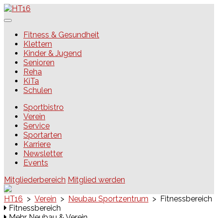
Skip
to
content
HT16
Fitness & Gesundheit
Klettern
Kinder & Jugend
Senioren
Reha
KiTa
Schulen
Sportbistro
Verein
Service
Sportarten
Karriere
Newsletter
Events
Mitgliederbereich
Mitglied werden
HT16
>
Verein
>
Neubau Sportzentrum
>
Fitnessbereich
Fitnessbereich
Mehr Neubau & Verein