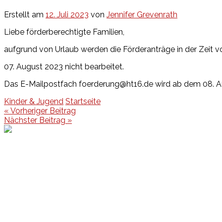
Erstellt am
12. Juli 2023
von
Jennifer Grevenrath
Liebe förderberechtigte Familien,
aufgrund von Urlaub werden die Förderanträge in der Zeit vom
07. August 2023 nicht bearbeitet.
Das E-Mailpostfach foerderung@ht16.de wird ab dem 08. Au
Kinder & Jugend
Startseite
Beitragsnavigation
« Vorheriger Beitrag
Nächster Beitrag »
Events
Unsere Events
Kinderolympiade
HT16 Sommerfest
Tag der offenen Tür – Klettern
Ferien Klettercamps
Hammer Lauf 2026