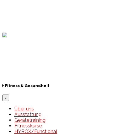
Hamburger Sportbund
Lotto
© 2026 Hamburger Turnerschaft von 1816
Fitness & Gesundheit
×
Über uns
Ausstattung
Gerätetraining
Fitnesskurse
HYROX/Functional