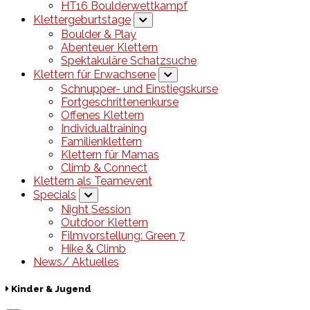
HT16 Boulderwettkampf
Klettergeburtstage
Boulder & Play
Abenteuer Klettern
Spektakuläre Schatzsuche
Klettern für Erwachsene
Schnupper- und Einstiegskurse
Fortgeschrittenenkurse
Offenes Klettern
Individualtraining
Familienklettern
Klettern für Mamas
Climb & Connect
Klettern als Teamevent
Specials
Night Session
Outdoor Klettern
Filmvorstellung: Green 7
Hike & Climb
News/ Aktuelles
Kinder & Jugend