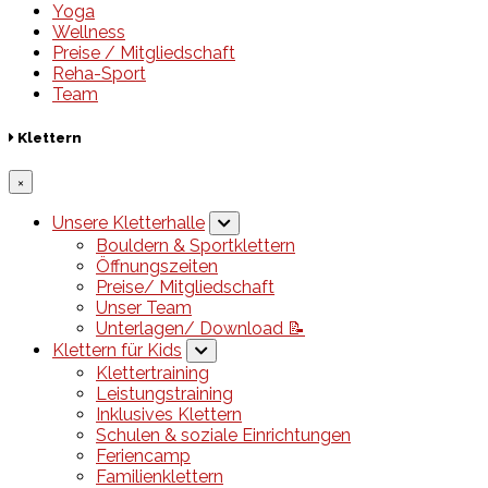
Yoga
Wellness
Preise / Mitgliedschaft
Reha-Sport
Team
Klettern
×
Unsere Kletterhalle
Bouldern & Sportklettern
Öffnungszeiten
Preise/ Mitgliedschaft
Unser Team
Unterlagen/ Download 📝
Klettern für Kids
Klettertraining
Leistungstraining
Inklusives Klettern
Schulen & soziale Einrichtungen
Feriencamp
Familienklettern