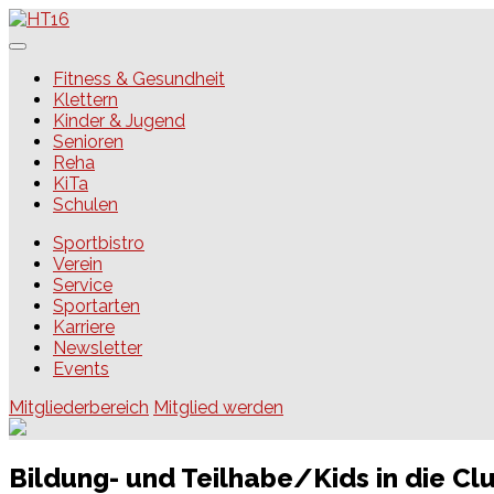
Skip
to
content
HT16
Fitness & Gesundheit
Klettern
Kinder & Jugend
Senioren
Reha
KiTa
Schulen
Sportbistro
Verein
Service
Sportarten
Karriere
Newsletter
Events
Mitgliederbereich
Mitglied werden
Bildung- und Teilhabe/Kids in die Cl