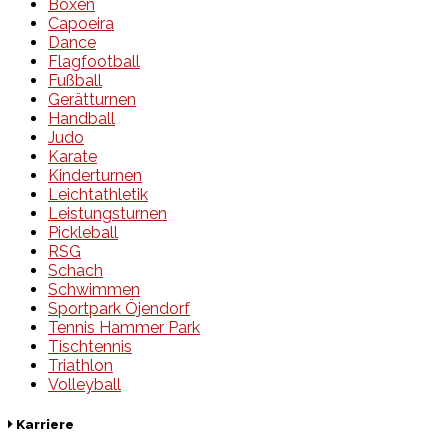
Boxen
Capoeira
Dance
Flagfootball
Fußball
Gerätturnen
Handball
Judo
Karate
Kinderturnen
Leichtathletik
Leistungsturnen
Pickleball
RSG
Schach
Schwimmen
Sportpark Öjendorf
Tennis Hammer Park
Tischtennis
Triathlon
Volleyball
Karriere