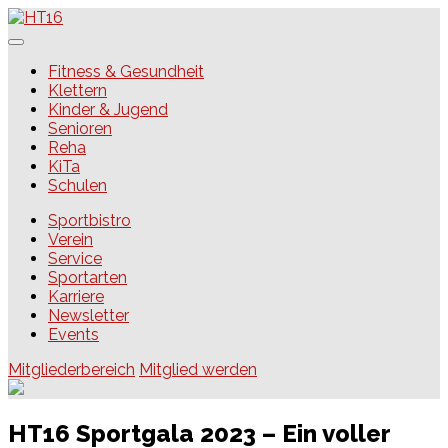
Skip
to
content
HT16
Fitness & Gesundheit
Klettern
Kinder & Jugend
Senioren
Reha
KiTa
Schulen
Sportbistro
Verein
Service
Sportarten
Karriere
Newsletter
Events
Mitgliederbereich
Mitglied werden
HT16 Sportgala 2023 – Ein voller