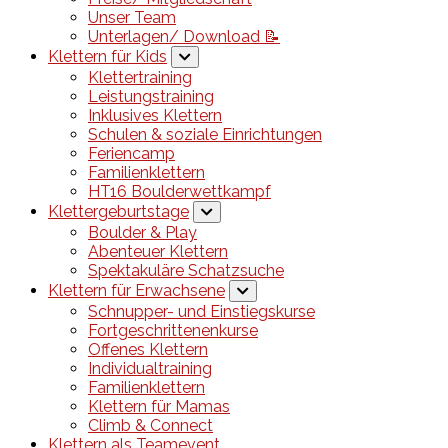
Unser Team
Unterlagen/ Download 📝
Klettern für Kids
Klettertraining
Leistungstraining
Inklusives Klettern
Schulen & soziale Einrichtungen
Feriencamp
Familienklettern
HT16 Boulderwettkampf
Klettergeburtstage
Boulder & Play
Abenteuer Klettern
Spektakuläre Schatzsuche
Klettern für Erwachsene
Schnupper- und Einstiegskurse
Fortgeschrittenenkurse
Offenes Klettern
Individualtraining
Familienklettern
Klettern für Mamas
Climb & Connect
Klettern als Teamevent