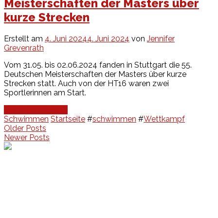
Meisterschaften der Masters über
kurze Strecken
Erstellt am
4. Juni 2024
4. Juni 2024
von
Jennifer
Grevenrath
Vom 31.05. bis 02.06.2024 fanden in Stuttgart die 55.
Deutschen Meisterschaften der Masters über kurze
Strecken statt. Auch von der HT16 waren zwei
Sportlerinnen am Start.
Continue Reading
Schwimmen
Startseite
#
schwimmen
#
Wettkampf
Beitragsnavigation
Older Posts
Newer Posts
Events
Unsere Events
Kinderolympiade
HT16 Sommerfest
Tag der offenen Tür – Klettern