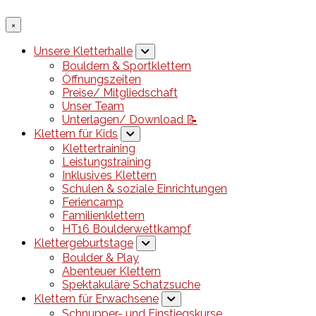
×
Unsere Kletterhalle
Bouldern & Sportklettern
Öffnungszeiten
Preise/ Mitgliedschaft
Unser Team
Unterlagen/ Download 📝
Klettern für Kids
Klettertraining
Leistungstraining
Inklusives Klettern
Schulen & soziale Einrichtungen
Feriencamp
Familienklettern
HT16 Boulderwettkampf
Klettergeburtstage
Boulder & Play
Abenteuer Klettern
Spektakuläre Schatzsuche
Klettern für Erwachsene
Schnupper- und Einstiegskurse