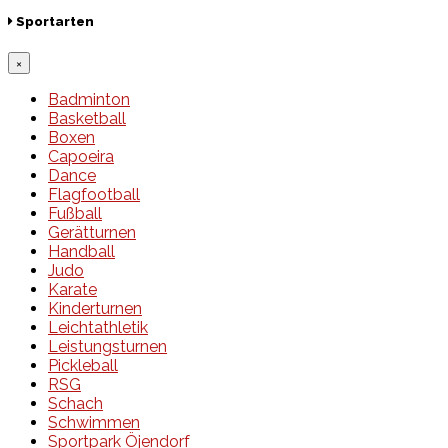
Sportarten
×
Badminton
Basketball
Boxen
Capoeira
Dance
Flagfootball
Fußball
Gerätturnen
Handball
Judo
Karate
Kinderturnen
Leichtathletik
Leistungsturnen
Pickleball
RSG
Schach
Schwimmen
Sportpark Öjendorf