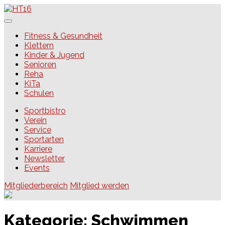
Skip
to
content
HT16
Fitness & Gesundheit
Klettern
Kinder & Jugend
Senioren
Reha
KiTa
Schulen
Sportbistro
Verein
Service
Sportarten
Karriere
Newsletter
Events
Mitgliederbereich
Mitglied werden
Kategorie:
Schwimmen