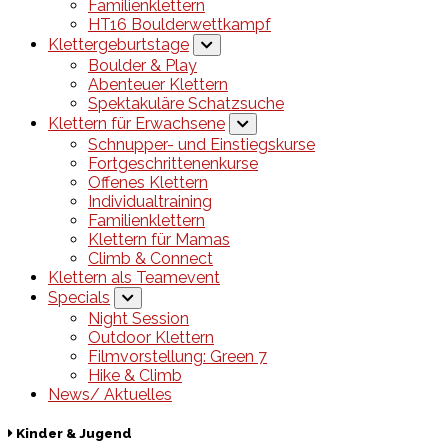
Familienklettern
HT16 Boulderwettkampf
Klettergeburtstage
Boulder & Play
Abenteuer Klettern
Spektakuläre Schatzsuche
Klettern für Erwachsene
Schnupper- und Einstiegskurse
Fortgeschrittenenkurse
Offenes Klettern
Individualtraining
Familienklettern
Klettern für Mamas
Climb & Connect
Klettern als Teamevent
Specials
Night Session
Outdoor Klettern
Filmvorstellung: Green 7
Hike & Climb
News/ Aktuelles
Kinder & Jugend