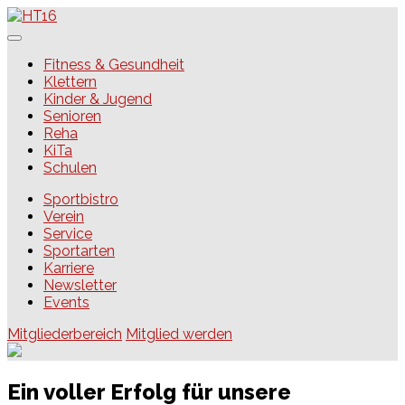
Skip
to
content
HT16
Fitness & Gesundheit
Klettern
Kinder & Jugend
Senioren
Reha
KiTa
Schulen
Sportbistro
Verein
Service
Sportarten
Karriere
Newsletter
Events
Mitgliederbereich
Mitglied werden
Ein voller Erfolg für unsere