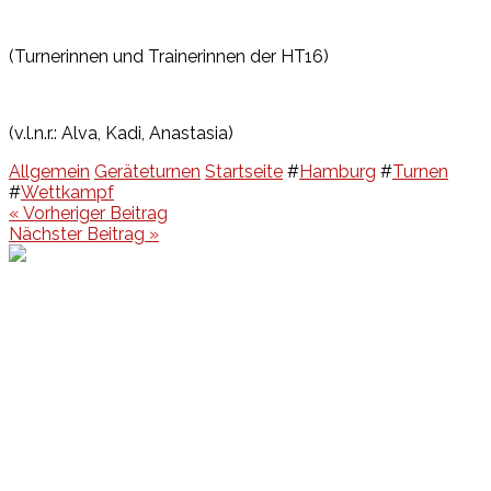
(Turnerinnen und Trainerinnen der HT16)
(v.l.n.r.: Alva, Kadi, Anastasia)
Allgemein
Geräteturnen
Startseite
#
Hamburg
#
Turnen
#
Wettkampf
Beitragsnavigation
« Vorheriger Beitrag
Nächster Beitrag »
Events
Unsere Events
Kinderolympiade
HT16 Sommerfest
Tag der offenen Tür – Klettern
Ferien Klettercamps
Hammer Lauf 2026
Kekse backen in der HT16
Basteln