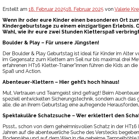
Erstellt am
18. Februar 2025
18. Februar 2025
von
Valerie Kre
Wenn ihr oder eure Kinder einen besonderen Ort zum 
Kindergeburtstage zu einem einzigartigen Erlebnis. 
Wahl, wie ihr eure zwei Stunden Kletterspaß verbringt
Boulder & Play – Für unsere Jüngsten!
Der Boulder & Play Geburtstag ist ideal für Kinder im Alter
im Gegensatz zum Klettern am Seil nur bis maximal drei Me
erfahrenen HT16 Kletter-Trainer*innen führen die Kids an d
Spaß und Action.
Abenteuer-Klettern – Hier geht’s hoch hinaus!
Mut, Vertrauen und Teamgeist sind gefragt! Beim Abenteuer-K
speziell entwickelten Sicherungstechnik, sondern auch das ge
alle, die an ihrem Geburtstag eine aufregende Herausforderu
Spektakuläre Schatzsuche – Wer erklettert den Scha
Pssst… schon von dem geheimnisvollen Schatz in der HT16 Kl
Jahren auf die abenteuerliche Suche des Verstecks begeben. D
Bodennähe und auf dem Weg in die geheime Tempelhöhle laue