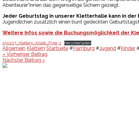
Abenteurer*innen das gegenseitige Sichern gezeigt.
Jeder Geburtstag in unserer Kletterhalle kann in de
Jugendlichen zusätzlich einen bunt gedeckten Geburtstagst
Weitere Infos sowie die Buchungsmöglichkeit der Klet
250107_Klettern_KiGeb_Flyer-1
Herunterladen
Allgemein
Klettern
Startseite
#
Hamburg
#
Jugend
#
Kinder
Beitragsnavigation
« Vorheriger Beitrag
Nächster Beitrag »
Events
Unsere Events
Kinderolympiade
HT16 Sommerfest
Tag der offenen Tür – Klettern
Ferien Klettercamps
Hammer Lauf 2026
Kekse backen in der HT16
Basteln
HT16 Sportgala