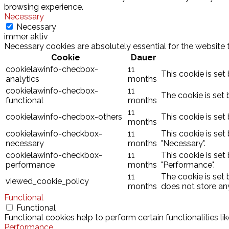
browsing experience.
Necessary
Necessary
immer aktiv
Necessary cookies are absolutely essential for the website 
Cookie
Dauer
cookielawinfo-checbox-
11
This cookie is set
analytics
months
cookielawinfo-checbox-
11
The cookie is set 
functional
months
11
cookielawinfo-checbox-others
This cookie is set
months
cookielawinfo-checkbox-
11
This cookie is set
necessary
months
"Necessary".
cookielawinfo-checkbox-
11
This cookie is set
performance
months
"Performance".
11
The cookie is set
viewed_cookie_policy
months
does not store an
Functional
Functional
Functional cookies help to perform certain functionalities l
Performance