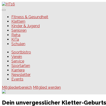
Skip
to
content
HT16
Fitness & Gesundheit
Klettern
Kinder & Jugend
Senioren
Reha
KiTa
Schulen
Sportbistro
Verein
Service
Sportarten
Karriere
Newsletter
Events
Mitgliederbereich
Mitglied werden
Dein unvergesslicher Kletter-Geburt