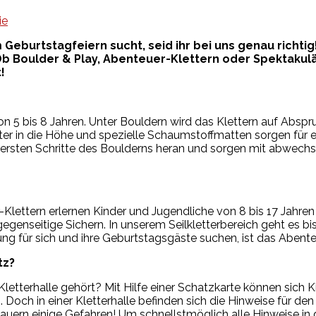
ie
Geburtstagfeiern sucht, seid ihr bei uns genau richti
Ob Boulder & Play, Abenteuer-Klettern oder Spektakulä
!
 von 5 bis 8 Jahren. Unter Bouldern wird das Klettern auf Abs
ter in die Höhe und spezielle Schaumstoffmatten sorgen für 
ie ersten Schritte des Boulderns heran und sorgen mit abwech
lettern erlernen Kinder und Jugendliche von 8 bis 17 Jahren n
genseitige Sichern. In unserem Seilkletterbereich geht es bis
ng für sich und ihre Geburtstagsgäste suchen, ist das Abente
tz?
etterhalle gehört? Mit Hilfe einer Schatzkarte können sich K
och in einer Kletterhalle befinden sich die Hinweise für den 
rn einige Gefahren! Um schnellstmöglich alle Hinweise in d