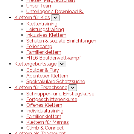
Preise/ Mitgliedschaft
Unser Team
Unterlagen/ Download 📝
Klettern für Kids
Klettertraining
Leistungstraining
Inklusives Klettern
Schulen & soziale Einrichtungen
Feriencamp
Familienklettern
HT16 Boulderwettkampf
Klettergeburtstage
Boulder & Play
Abenteuer Klettern
Spektakuläre Schatzsuche
Klettern für Erwachsene
Schnupper- und Einstiegskurse
Fortgeschrittenenkurse
Offenes Klettern
Individualtraining
Familienklettern
Klettern für Mamas
Climb & Connect
Klettern als Teamevent