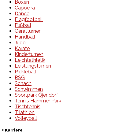
Boxen
Capoeira
Dance
Flagfootball
Fußball
Gerätturnen
Handball
Judo
Karate
Kinderturnen
Leichtathletik
Leistungsturnen
Pickleball
RSG
Schach
Schwimmen
Sportpark Öjendorf
Tennis Hammer Park
Tischtennis
Triathlon
Volleyball
Karriere