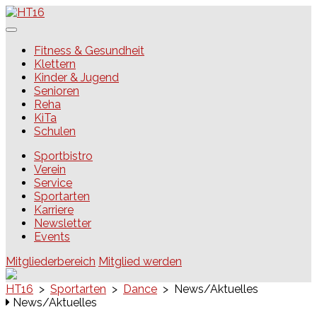
Skip
to
content
HT16
Fitness & Gesundheit
Klettern
Kinder & Jugend
Senioren
Reha
KiTa
Schulen
Sportbistro
Verein
Service
Sportarten
Karriere
Newsletter
Events
Mitgliederbereich
Mitglied werden
HT16
>
Sportarten
>
Dance
>
News/Aktuelles
News/Aktuelles