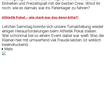
Einheiten und Freizeitspaß mit der besten Crew.. Wisst ihr
noch, wie es damals war, ins Ferienlager zu fahren?
Athletik Pokal – wie stark war das denn bitte?!
Letzten Samstag konnte sich unsere Turnabteilung wieder
einigen Herausforderungen beim Athletik Pokal stellen.
Wer schonmal bei so einem Event dabei war, weiß: Was die
Kleinen hier mit umwerfend viel Freude leisten, ist wirklich
beeindruckend.
Mehr
Events
Unsere Events
Kinderolympiade
HT16 Sommerfest
Tag der offenen Tür – Klettern
Ferien Klettercamps
Hammer Lauf 2026
Kekse backen in der HT16
Basteln