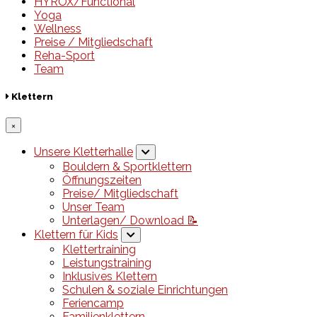
HYROX/Functional
Yoga
Wellness
Preise / Mitgliedschaft
Reha-Sport
Team
Klettern
×
Unsere Kletterhalle
Bouldern & Sportklettern
Öffnungszeiten
Preise/ Mitgliedschaft
Unser Team
Unterlagen/ Download 📝
Klettern für Kids
Klettertraining
Leistungstraining
Inklusives Klettern
Schulen & soziale Einrichtungen
Feriencamp
Familienklettern