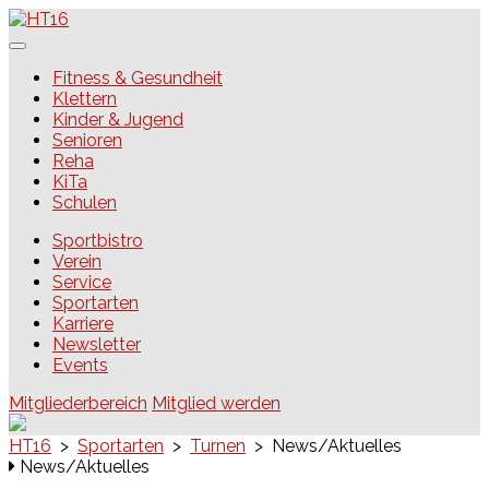
Skip
to
content
HT16
Fitness & Gesundheit
Klettern
Kinder & Jugend
Senioren
Reha
KiTa
Schulen
Sportbistro
Verein
Service
Sportarten
Karriere
Newsletter
Events
Mitgliederbereich
Mitglied werden
HT16
>
Sportarten
>
Turnen
>
News/Aktuelles
News/Aktuelles