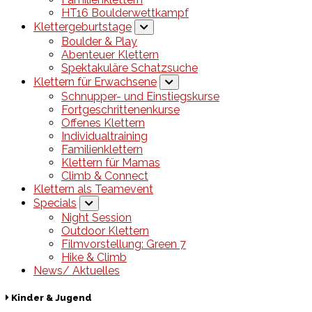
HT16 Boulderwettkampf
Klettergeburtstage
Boulder & Play
Abenteuer Klettern
Spektakuläre Schatzsuche
Klettern für Erwachsene
Schnupper- und Einstiegskurse
Fortgeschrittenenkurse
Offenes Klettern
Individualtraining
Familienklettern
Klettern für Mamas
Climb & Connect
Klettern als Teamevent
Specials
Night Session
Outdoor Klettern
Filmvorstellung: Green 7
Hike & Climb
News/ Aktuelles
Kinder & Jugend