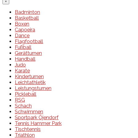
×
Badminton
Basketball
Boxen
Capoeira
Dance
Flagfootball
Fußball
Gerätturnen
Handball
Judo
Karate
Kinderturnen
Leichtathletik
Leistungsturnen
Pickleball
RSG
Schach
Schwimmen
Sportpark Öjendorf
Tennis Hammer Park
Tischtennis
Triathlon