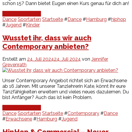
schon 15? Dann bietet Eugen einen Kurs genau für dich an!
Continue Reading
Dance
Sportarten
Startseite
#
Dance
#
Hamburg
#
hiphop
#
Jugend
#
Kinder
Wusstet ihr, dass wir auch
Contemporary anbieten?
Erstellt am
24. Juli 2024
24. Juli 2024
von
Jennifer
Grevenrath
Unser Contemporary Angebot richtet sich an Erwachsene
ab 16 Jahren. Mit unserer Tanzlehrerin Kate, könnt ihr eure
Tanzfähigkeiten erweitern und vieles neues dazulernen. Du
bist Anfänger? Auch das ist kein Problem.
Continue Reading
Dance
Sportarten
Startseite
#
Contemporary
#
Dance
#
Erwachsene
#
Hamburg
#
Jugend
HipHop & Commercial – Neuer