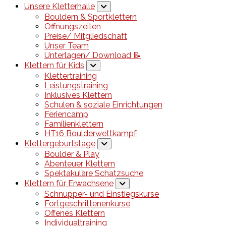
Unsere Kletterhalle
Bouldern & Sportklettern
Öffnungszeiten
Preise/ Mitgliedschaft
Unser Team
Unterlagen/ Download 📝
Klettern für Kids
Klettertraining
Leistungstraining
Inklusives Klettern
Schulen & soziale Einrichtungen
Feriencamp
Familienklettern
HT16 Boulderwettkampf
Klettergeburtstage
Boulder & Play
Abenteuer Klettern
Spektakuläre Schatzsuche
Klettern für Erwachsene
Schnupper- und Einstiegskurse
Fortgeschrittenenkurse
Offenes Klettern
Individualtraining