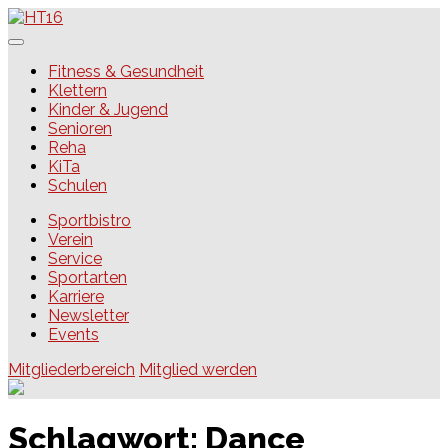
Skip
to
content
HT16
Fitness & Gesundheit
Klettern
Kinder & Jugend
Senioren
Reha
KiTa
Schulen
Sportbistro
Verein
Service
Sportarten
Karriere
Newsletter
Events
Mitgliederbereich
Mitglied werden
Schlagwort:
Dance