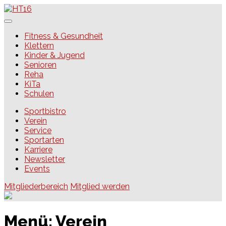
Skip
to
content
HT16
Fitness & Gesundheit
Klettern
Kinder & Jugend
Senioren
Reha
KiTa
Schulen
Sportbistro
Verein
Service
Sportarten
Karriere
Newsletter
Events
Mitgliederbereich
Mitglied werden
Menü:
Verein