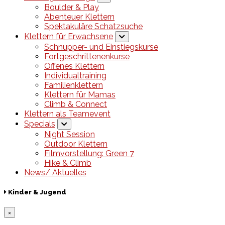
Boulder & Play
Abenteuer Klettern
Spektakuläre Schatzsuche
Klettern für Erwachsene
Schnupper- und Einstiegskurse
Fortgeschrittenenkurse
Offenes Klettern
Individualtraining
Familienklettern
Klettern für Mamas
Climb & Connect
Klettern als Teamevent
Specials
Night Session
Outdoor Klettern
Filmvorstellung: Green 7
Hike & Climb
News/ Aktuelles
Kinder & Jugend
×