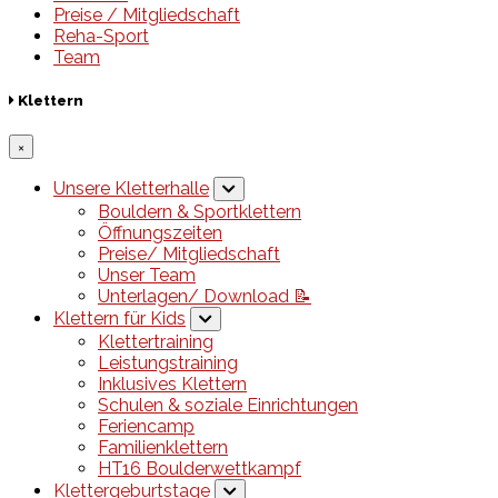
Preise / Mitgliedschaft
Reha-Sport
Team
Klettern
×
Unsere Kletterhalle
Bouldern & Sportklettern
Öffnungszeiten
Preise/ Mitgliedschaft
Unser Team
Unterlagen/ Download 📝
Klettern für Kids
Klettertraining
Leistungstraining
Inklusives Klettern
Schulen & soziale Einrichtungen
Feriencamp
Familienklettern
HT16 Boulderwettkampf
Klettergeburtstage