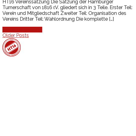
HT16 Vereinssatzung Die Satzung der Hamburger
Turnerschaft von 1816 r.V. gliedert sich in 3 Teile. Erster Teil:
Verein und Mitgliedschaft Zweiter Teil: Organisation des
Vereins Dritter Teil: Wahlordnung Die komplette […]
Continue Reading
Beitragsnavigation
Older Posts
Events
Unsere Events
Kinderolympiade
HT16 Sommerfest
Tag der offenen Tür – Klettern
Ferien Klettercamps
Hammer Lauf 2026
Kekse backen in der HT16
Basteln
HT16 Sportgala