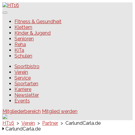
Skip
to
content
HT16
Fitness & Gesundheit
Klettern
Kinder & Jugend
Senioren
Reha
KiTa
Schulen
Sportbistro
Verein
Service
Sportarten
Karriere
Newsletter
Events
Mitgliederbereich
Mitglied werden
HT16
>
Verein
>
Partner
>
CarlundCarla.de
CarlundCarla.de