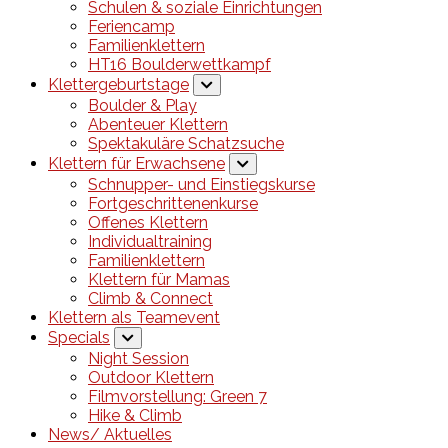
Schulen & soziale Einrichtungen
Feriencamp
Familienklettern
HT16 Boulderwettkampf
Klettergeburtstage
Boulder & Play
Abenteuer Klettern
Spektakuläre Schatzsuche
Klettern für Erwachsene
Schnupper- und Einstiegskurse
Fortgeschrittenenkurse
Offenes Klettern
Individualtraining
Familienklettern
Klettern für Mamas
Climb & Connect
Klettern als Teamevent
Specials
Night Session
Outdoor Klettern
Filmvorstellung: Green 7
Hike & Climb
News/ Aktuelles