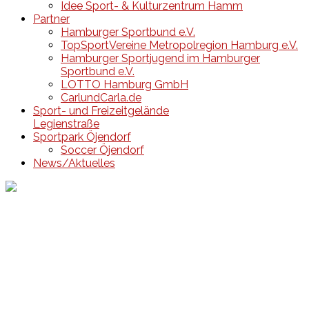
Idee Sport- & Kulturzentrum Hamm
Partner
Hamburger Sportbund e.V.
TopSportVereine Metropolregion Hamburg e.V.
Hamburger Sportjugend im Hamburger
Sportbund e.V.
LOTTO Hamburg GmbH
CarlundCarla.de
Sport- und Freizeitgelände
Legienstraße
Sportpark Öjendorf
Soccer Öjendorf
News/Aktuelles
Events
Unsere Events
Kinderolympiade
HT16 Sommerfest
Tag der offenen Tür – Klettern
Ferien Klettercamps
Hammer Lauf 2026