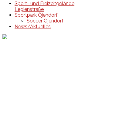
Sport- und Freizeitgelände
Legienstraße
Sportpark Öjendorf
Soccer Öjendorf
News/Aktuelles
Events
Unsere Events
Kinderolympiade
HT16 Sommerfest
Tag der offenen Tür – Klettern
Ferien Klettercamps
Hammer Lauf 2026
Kekse backen in der HT16
Basteln
HT16 Sportgala
Sportarten
Alle Sportarten