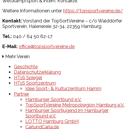
Wettkampfsport & intern. Kontakte.
Weitere Informationen unter
https://topsportvereine.de/
Kontakt:
Vorstand der TopSortVereine – c/o Walddörfer
Sportverein, Halenereie 32-34, 22359 Hamburg
Tel.:
040 / 64 50 62-17
E-Mail:
office@topsportvereine.de
Mehr Verein
Geschichte
Datenschutzerklärung
HT16 Spiegel
HT16 Sportzentrum
Idee Sport- & Kulturzentrum Hamm
Partner
Hamburger Sportbund e.V.
TopSportVereine Metropolregion Hamburg e.V.
Hamburger Sportjugend im Hamburger
Sportbund e.V.
LOTTO Hamburg GmbH
CarlundCarla.de