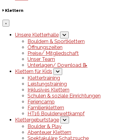
Klettern
×
Unsere Kletterhalle
Bouldern & Sportklettern
Öffnungszeiten
Preise/ Mitgliedschaft
Unser Team
Unterlagen/ Download 📝
Klettern für Kids
Klettertraining
Leistungstraining
Inklusives Klettern
Schulen & soziale Einrichtungen
Feriencamp
Familienklettern
HT16 Boulderwettkampf
Klettergeburtstage
Boulder & Play
Abenteuer Klettern
Spektakuläre Schatzsuche