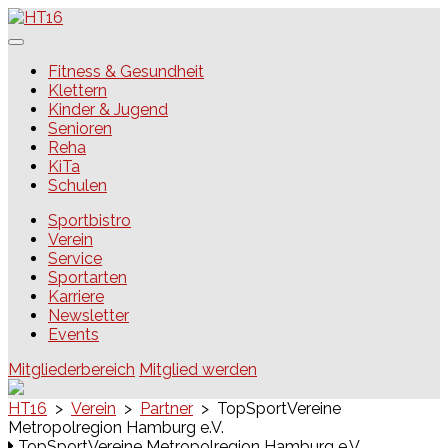
Skip
to
content
HT16
Fitness & Gesundheit
Klettern
Kinder & Jugend
Senioren
Reha
KiTa
Schulen
Sportbistro
Verein
Service
Sportarten
Karriere
Newsletter
Events
Mitgliederbereich
Mitglied werden
HT16
>
Verein
>
Partner
>
TopSportVereine
Metropolregion Hamburg e.V.
TopSportVereine Metropolregion Hamburg e.V.