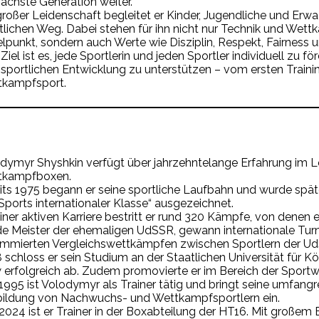
nächste Generation weiter.
großer Leidenschaft begleitet er Kinder, Jugendliche und Erw
tlichen Weg. Dabei stehen für ihn nicht nur Technik und Wet
elpunkt, sondern auch Werte wie Disziplin, Respekt, Fairness 
 Ziel ist es, jede Sportlerin und jeden Sportler individuell zu 
r sportlichen Entwicklung zu unterstützen – vom ersten Traini
kampfsport.
dymyr Shyshkin verfügt über jahrzehntelange Erfahrung im L
tkampfboxen.
its 1975 begann er seine sportliche Laufbahn und wurde späte
Sports internationaler Klasse“ ausgezeichnet.
einer aktiven Karriere bestritt er rund 320 Kämpfe, von denen
e Meister der ehemaligen UdSSR, gewann internationale Tur
mmierten Vergleichswettkämpfen zwischen Sportlern der Ud
 schloss er sein Studium an der Staatlichen Universität für Kö
 erfolgreich ab. Zudem promovierte er im Bereich der Sportw
 1995 ist Volodymyr als Trainer tätig und bringt seine umfangr
ildung von Nachwuchs- und Wettkampfsportlern ein.
 2024 ist er Trainer in der Boxabteilung der HT16. Mit großem