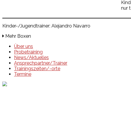
Kind
nur 
Kinder-/Jugendtrainer: Alejandro Navarro
Mehr Boxen
Über uns
Probetraining
News/Aktuelles
Ansprechpartner/Trainer
Trainingszeiten/-orte
Termine
Events
Unsere Events
Kinderolympiade
HT16 Sommerfest
Tag der offenen Tür – Klettern
Ferien Klettercamps