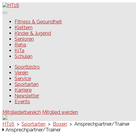
Skip
to
content
HT16
Fitness & Gesundheit
Klettern
Kinder & Jugend
Senioren
Reha
KiTa
Schulen
Sportbistro
Verein
Service
Sportarten
Karriere
Newsletter
Events
Mitgliederbereich
Mitglied werden
HT16
>
Sportarten
>
Boxen
>
Ansprechpartner/Trainer
Ansprechpartner/Trainer