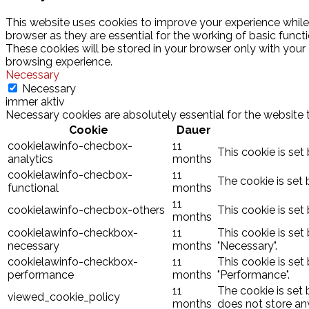
This website uses cookies to improve your experience while
browser as they are essential for the working of basic funct
These cookies will be stored in your browser only with your
browsing experience.
Necessary
Necessary
immer aktiv
Necessary cookies are absolutely essential for the website 
Cookie
Dauer
cookielawinfo-checbox-
11
This cookie is set
analytics
months
cookielawinfo-checbox-
11
The cookie is set 
functional
months
11
cookielawinfo-checbox-others
This cookie is set
months
cookielawinfo-checkbox-
11
This cookie is set
necessary
months
"Necessary".
cookielawinfo-checkbox-
11
This cookie is set
performance
months
"Performance".
11
The cookie is set
viewed_cookie_policy
months
does not store an