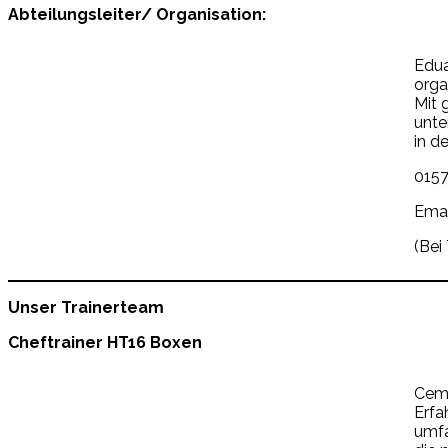
Abteilungsleiter/ Organisation:
Edua
orga
Mit 
unte
in d
0157
Emai
(Bei
Unser Trainerteam
Cheftrainer HT16 Boxen
Cema
Erfa
umfa