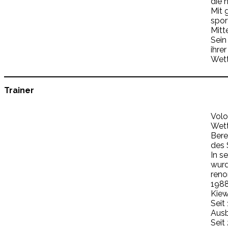
die 
Mit 
spor
Mitt
Sein
ihre
Wett
Trainer
Volo
Wet
Bere
des 
In s
wurd
reno
1988
Kiew
Seit
Ausb
Seit