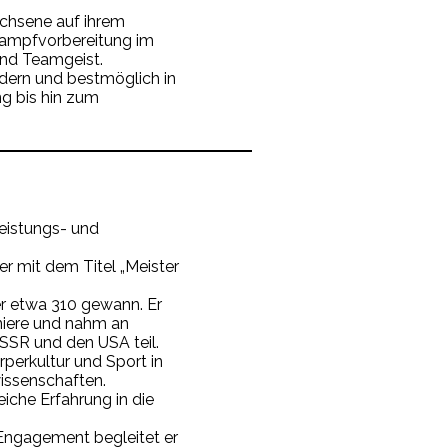
achsene auf ihrem
tkampfvorbereitung im
und Teamgeist.
fördern und bestmöglich in
ng bis hin zum
eistungs- und
r mit dem Titel „Meister
 er etwa 310 gewann. Er
niere und nahm an
SSR und den USA teil.
rperkultur und Sport in
issenschaften.
eiche Erfahrung in die
 Engagement begleitet er