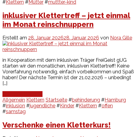
#
Klettern
#
Mütter
#
muttter-kind
inklusiver Klettertreff – jetzt einmal
im Monat reinschnuppern
Erstellt am
28. Januar 2026
28. Januar 2026
von
Nora Gille
in Kooperation mit dem inklusiven Träger FreiGeist gUG
starten wir den monatlichen, inklusiven Klettertreff! Keine
Vorerfahrung notwendig, einfach vorbeikommen und Spaß
haben! Der nächste Termin ist der 21.02.2026 – unbedingt
[…]
Continue Reading
Allgemein
Klettern
Startseite
#
behinderung
#
Hamburg
#
inklusion
#
jugendliche
#
Kinder
#
Klettern
#
offen
#
samstag
Verschenke einen Kletterkurs!