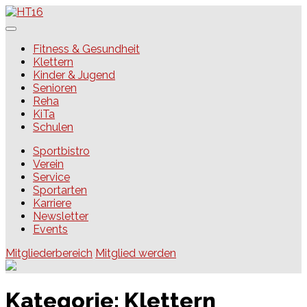
Skip
to
content
HT16
Fitness & Gesundheit
Klettern
Kinder & Jugend
Senioren
Reha
KiTa
Schulen
Sportbistro
Verein
Service
Sportarten
Karriere
Newsletter
Events
Mitgliederbereich
Mitglied werden
Kategorie:
Klettern