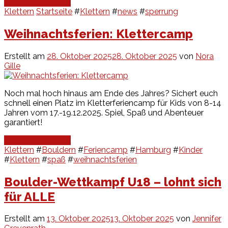
Continue Reading
Klettern
Startseite
#
Klettern
#
news
#
sperrung
Weihnachtsferien: Klettercamp
Erstellt am
28. Oktober 2025
28. Oktober 2025
von
Nora
Gille
Noch mal hoch hinaus am Ende des Jahres? Sichert euch
schnell einen Platz im Kletterferiencamp für Kids von 8-14
Jahren vom 17.-19.12.2025. Spiel, Spaß und Abenteuer
garantiert!
Continue Reading
Klettern
#
Bouldern
#
Feriencamp
#
Hamburg
#
Kinder
#
Klettern
#
spaß
#
weihnachtsferien
Boulder-Wettkampf U18 – lohnt sich
für ALLE
Erstellt am
13. Oktober 2025
13. Oktober 2025
von
Jennifer