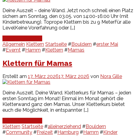
Deine Auszeit – deine Wand. Jetzt noch schnell einen Platz
sichern am Sonntag, den 03.05. von 14:00-16:00 Uhr (mit
Kinderbetreuung). Toprope Klettern bis zu 9 MeterFür alle
LevelKeine Vorerfahrung oder […]
Continue Reading
Allgemein
Klettern
Startseite
#
Bouldern
#
erster Mai
#
Evemt
#
Hamm
#
Klettern
#
Mamas
Klettern für Mamas
Erstellt am
17. März 2026
17. März 2026
von
Nora Gille
Deine Auszeit. Deine Wand. Kletterkurs für Mamas – jeden
ersten Sonntag im Monat! Einmal im Monat gehört die
Kletterwand ganz den Mamas. Unser Kletterkurs bietet
euch die Möglichkeit, in entspannter […]
Continue Reading
Klettern
Startseite
#
alleinerziehend
#
Bouldern
#
Community
#
Freizeit
#
Hamburg
#
Hamm
#
Kinder