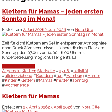
Klettern für Mamas – jeden ersten
Sonntag im Monat
Erstellt am
2. Juni 2026
2. Juni 2026
von
Nora Gille
Zeit für dich! Klettern am Seil in entspannter Atmosphäre,
ohne Druck & Vorkenntnisse – sichere dir einen Platz am
Sonntag, den 07.06. von 14:00-16:00 Uhr (mit
Kinderbetreuung möglich). Hier geht’s […]
Continue Reading
Allgemein
Klettern
Startseite
#
07.06.
#
aktivität
#
alleinerziehend
#
Bouldern
#
fun
#
Hamburg
#
Hamm
#
Kinder
#
Klettern
#
Mamas
#
mutter
#
sonntag
#
wochenende
Klettern für Mamas
Erstellt am
27. April 2026
27. April 2026
von
Nora Gille