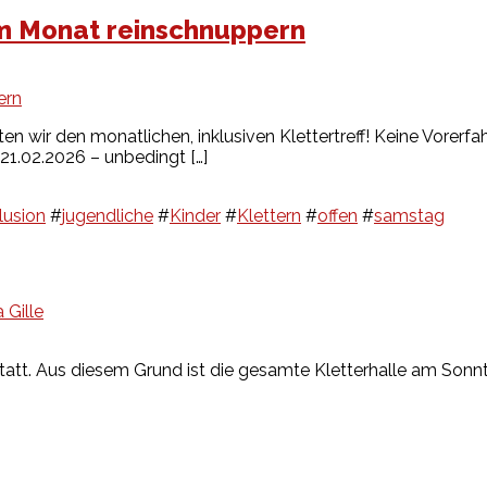
l im Monat reinschnuppern
en wir den monatlichen, inklusiven Klettertreff! Keine Vorerf
1.02.2026 – unbedingt […]
lusion
#
jugendliche
#
Kinder
#
Klettern
#
offen
#
samstag
 Gille
e statt. Aus diesem Grund ist die gesamte Kletterhalle am Sonn