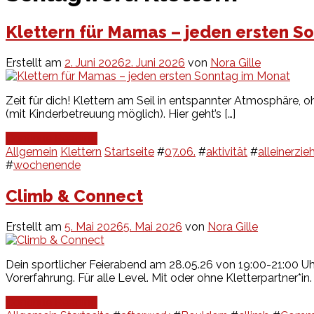
Klettern für Mamas – jeden ersten S
Erstellt am
2. Juni 2026
2. Juni 2026
von
Nora Gille
Zeit für dich! Klettern am Seil in entspannter Atmosphäre, 
(mit Kinderbetreuung möglich). Hier geht’s […]
Continue Reading
Allgemein
Klettern
Startseite
#
07.06.
#
aktivität
#
alleinerzi
#
wochenende
Climb & Connect
Erstellt am
5. Mai 2026
5. Mai 2026
von
Nora Gille
Dein sportlicher Feierabend am 28.05.26 von 19:00-21:00 U
Vorerfahrung. Für alle Level. Mit oder ohne Kletterpartner*in. 
Continue Reading