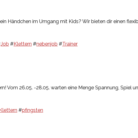
ein Händchen im Umgang mit Kids? Wir bieten dir einen flexi
#
Job
#
Klettern
#
nebenjob
#
Trainer
hern! Vom 26.05. -28.05. warten eine Menge Spannung, Spiel u
Klettern
#
pfingsten