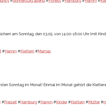
unity
#
donnerstag abend
#
Fitness
#
Hamburg
#
Hamm
#
Kle
sichern am Sonntag, den 03.05. von 14:00-16:00 Uhr (mit Kind
t
#
Hamm
#
Klettern
#
Mamas
 ersten Sonntag im Monat! Einmal im Monat gehört die Klett
y
#
Freizeit
#
Hamburg
#
Hamm
#
Kinder
#
Klettern
#
Mütter
#
m