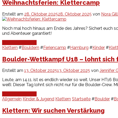
Weihnachtsferien: Klettercamp
Erstellt am
28. Oktober 2025
28. Oktober 2025
von
Nora Gil
Noch mal hoch hinaus am Ende des Jahres? Sichert euch schn
und Abenteuer garantiert!
Continue Reading
Klettern
#
Bouldern
#
Feriencamp
#
Hamburg
#
Kinder
#
Klet
Boulder-Wettkampf U18 – lohnt sich 
Erstellt am
13. Oktober 2025
13. Oktober 2025
von
Jennifer 
Leute, am 14.11. ist es endlich wieder so weit. Unser HT16
weiß: Dieser Tag lohnt sich nicht nur für die Boulder-Crew. M
Continue Reading
Allgemein
Kinder & Jugend
Klettern
Startseite
#
Boulder
#
B
Klettern: Wir suchen Verstärkung