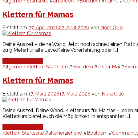
Allgemein
Startseite
#
afterwork
#
Bouldern
#
cllimb
#
Comm
Klettern für Mamas
Erstellt am
27. April 2026
27. April 2026
von
Nora Gille
Deine Auszeit – deine Wand. Jetzt noch schnell einen Platz 
zu 9 MeterFür alle LevelKeine Vorerfahrung oder […]
Continue Reading
Allgemein
Klettern
Startseite
#
Bouldern
#
erster Mai
#
Evem
Klettern für Mamas
Erstellt am
17. März 2026
17. März 2026
von
Nora Gille
Deine Auszeit. Deine Wand. Kletterkurs für Mamas – jeden
Kletterkurs bietet euch die Möglichkeit, in entspannter […]
Continue Reading
Klettern
Startseite
#
alleinerziehend
#
Bouldern
#
Communit