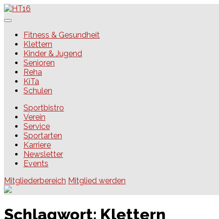
Skip
to
content
HT16
Fitness & Gesundheit
Klettern
Kinder & Jugend
Senioren
Reha
KiTa
Schulen
Sportbistro
Verein
Service
Sportarten
Karriere
Newsletter
Events
Mitgliederbereich
Mitglied werden
Schlagwort:
Klettern