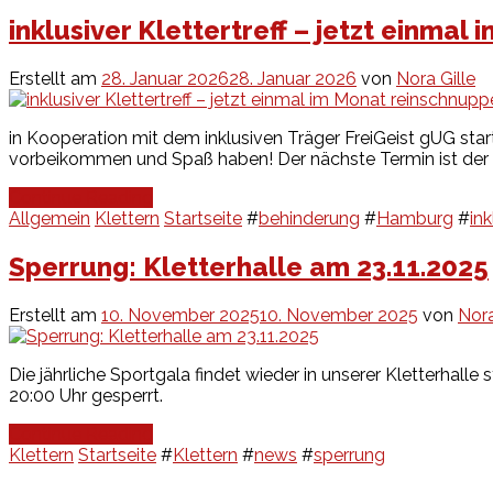
inklusiver Klettertreff – jetzt einma
Erstellt am
28. Januar 2026
28. Januar 2026
von
Nora Gille
in Kooperation mit dem inklusiven Träger FreiGeist gUG start
vorbeikommen und Spaß haben! Der nächste Termin ist der 2
Continue Reading
Allgemein
Klettern
Startseite
#
behinderung
#
Hamburg
#
ink
Sperrung: Kletterhalle am 23.11.2025
Erstellt am
10. November 2025
10. November 2025
von
Nora
Die jährliche Sportgala findet wieder in unserer Kletterhall
20:00 Uhr gesperrt.
Continue Reading
Klettern
Startseite
#
Klettern
#
news
#
sperrung