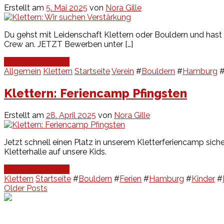
Erstellt am
5. Mai 2025
von
Nora Gille
Du gehst mit Leidenschaft Klettern oder Bouldern und hast 
Crew an. JETZT Bewerben unter […]
Continue Reading
Allgemein
Klettern
Startseite
Verein
#
Bouldern
#
Hamburg
Klettern: Feriencamp Pfingsten
Erstellt am
28. April 2025
von
Nora Gille
Jetzt schnell einen Platz in unserem Kletterferiencamp sic
Kletterhalle auf unsere Kids.
Continue Reading
Klettern
Startseite
#
Bouldern
#
Ferien
#
Hamburg
#
Kinder
#
Beitragsnavigation
Older Posts
Events