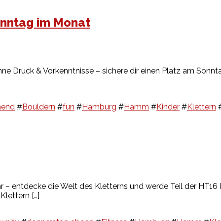
onntag im Monat
ohne Druck & Vorkenntnisse – sichere dir einen Platz am Sonnt
ehend
#
Bouldern
#
fun
#
Hamburg
#
Hamm
#
Kinder
#
Klettern
hr – entdecke die Welt des Kletterns und werde Teil der HT1
Klettern […]