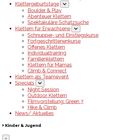
Klettergeburtstage
Boulder & Play
Abenteuer Klettern
Spektakuläre Schatzsuche
Klettern für Erwachsene
Schnupper- und Einstiegskurse
Fortgeschrittenenkurse
Offenes Klettern
Individualtraining
Familienklettern
Klettern für Mamas
Climb & Connect
Klettern als Teamevent
Specials
Night Session
Outdoor Klettern
Filmvorstellung: Green 7
Hike & Climb
News/ Aktuelles
Kinder & Jugend
×