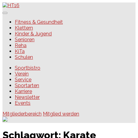
Skip
to
content
HT16
Fitness & Gesundheit
Klettern
Kinder & Jugend
Senioren
Reha
KiTa
Schulen
Sportbistro
Verein
Service
Sportarten
Karriere
Newsletter
Events
Mitgliederbereich
Mitglied werden
Schlagwort:
Karate