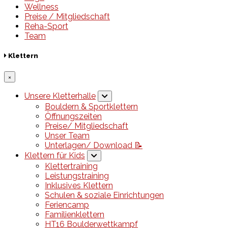
Wellness
Preise / Mitgliedschaft
Reha-Sport
Team
Klettern
×
Unsere Kletterhalle
Bouldern & Sportklettern
Öffnungszeiten
Preise/ Mitgliedschaft
Unser Team
Unterlagen/ Download 📝
Klettern für Kids
Klettertraining
Leistungstraining
Inklusives Klettern
Schulen & soziale Einrichtungen
Feriencamp
Familienklettern
HT16 Boulderwettkampf