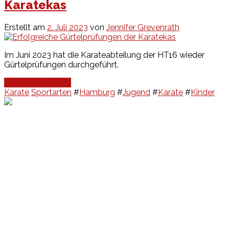
Karatekas
Erstellt am
2. Juli 2023
von
Jennifer Grevenrath
Im Juni 2023 hat die Karateabteilung der HT16 wieder
Gürtelprüfungen durchgeführt.
Continue Reading
Karate
Sportarten
#
Hamburg
#
Jugend
#
Karate
#
Kinder
Events
Unsere Events
Kinderolympiade
HT16 Sommerfest
Tag der offenen Tür – Klettern
Ferien Klettercamps
Hammer Lauf 2026
Kekse backen in der HT16
Basteln
HT16 Sportgala